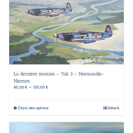
La dernière mission – Yak 3 – Normandie-
Niemen
Plage
60,00
€
–
130,00
€
de
prix :
60,00 €
Ce
Choix des options
Détails
à
produit
130,00 €
a
plusieurs
variations.