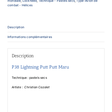
mondiale
,
Lockheed
,
Technique - Pastels secs
,
Type-Avion de
combat - Hélices
Description
Informations complémentaires
Description
P38 Lightning Putt Putt Maru
Technique : pastels secs
Artiste : Christian Cazalet