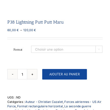
P38 Lightning Putt Putt Maru
Plage
60,00
€
–
120,00
€
de
prix :
60,00 €
à
Format

120,00 €
AJOUTER AU PANIER
quantité
de
P38
Lightning
Putt
UGS :
ND
Putt
Catégories :
Auteur - Christian Cazalet
,
Forces aériennes - US Air
Maru
Force
,
Format rectangulaire horizontal
,
La seconde guerre