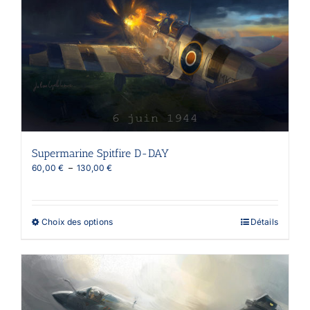
Les
options
peuvent
être
choisies
sur
la
page
du
produit
Supermarine Spitfire D-DAY
Plage
60,00
€
–
130,00
€
de
prix :
60,00 €
à
Ce
Choix des options
Détails
130,00 €
produit
a
plusieurs
variations.
Les
options
peuvent