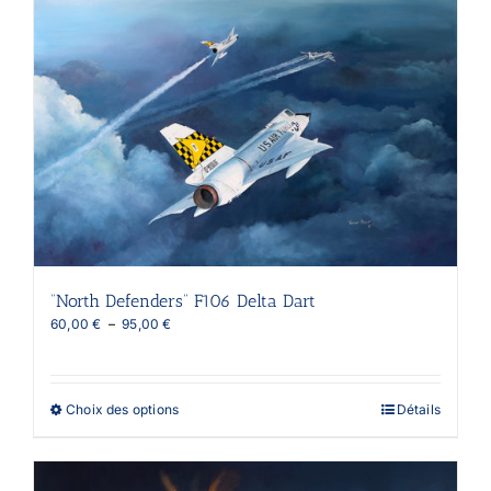
Les
options
peuvent
être
choisies
sur
la
page
du
produit
“North Defenders” F106 Delta Dart
Plage
60,00
€
–
95,00
€
de
prix :
60,00 €
à
Ce
Choix des options
Détails
95,00 €
produit
a
plusieurs
variations.