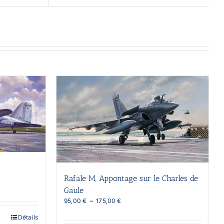
Rafale M, Appontage sur le Charles de
Gaule
Plage
95,00
€
–
175,00
€
de
Détails
prix :