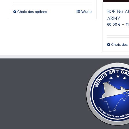
75,00 €
à
BOEING AH
Ce
Choix des options
Détails
150,00 €
produit
ARMY
a
60,00
€
–
1
plusieurs
variations.
Les
options
Choix des 
peuvent
être
choisies
sur
la
page
du
produit