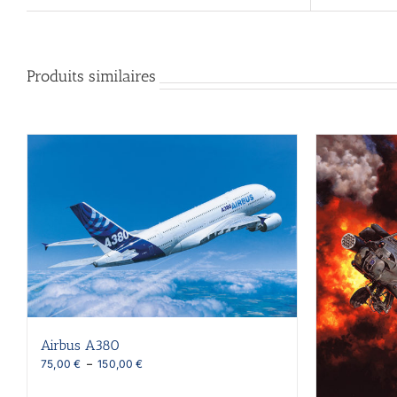
Produits similaires
Airbus A380
Plage
75,00
€
–
150,00
€
de
prix :