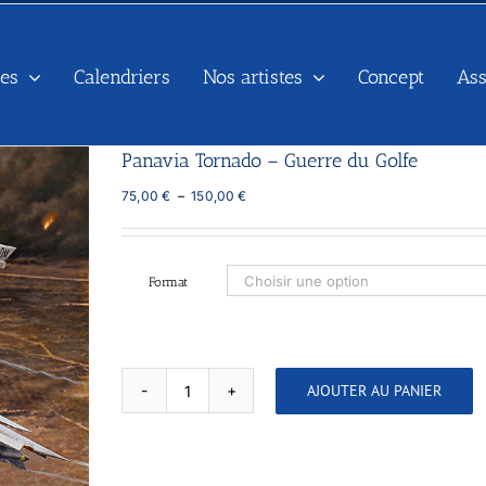
es
Calendriers
Nos artistes
Concept
As
Panavia Tornado – Guerre du Golfe
Plage
75,00
€
–
150,00
€
de
prix :
75,00 €
à
Format
150,00 €
AJOUTER AU PANIER
quantité
de
Panavia
Tornado
-