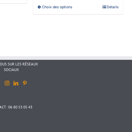
95,00 €
Ce
Choix des options
Détails
à
produit
175,00 €
a
plusieurs
variations.
Les
options
peuvent
être
choisies
sur
NOUS SUR LES RÉSEAUX
la
SOCIAUX
page
du
produit
CT : 06 80 53 05 43