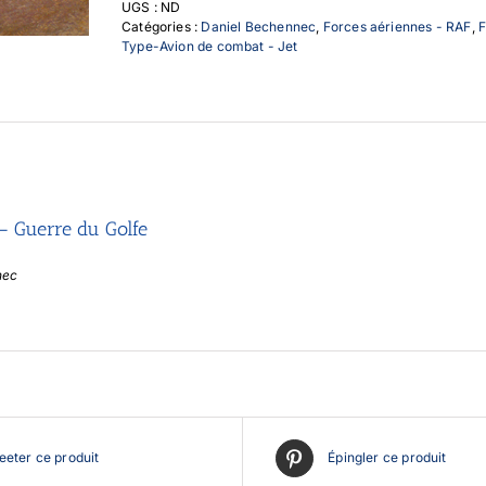
UGS :
ND
Guerre
Catégories :
Daniel Bechennec
,
Forces aériennes - RAF
,
F
du
Type-Avion de combat - Jet
Golfe
– Guerre du Golfe
nec
eter ce produit
Épingler ce produit