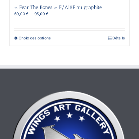
« Fear The Bones » F/A18F au graphite
Plage
60,00
€
–
95,00
€
de
prix :
60,00 €
à
Ce
Choix des options
Détails
95,00 €
produit
a
plusieurs
variations.
Les
options
peuvent
être
choisies
sur
la
page
du
produit