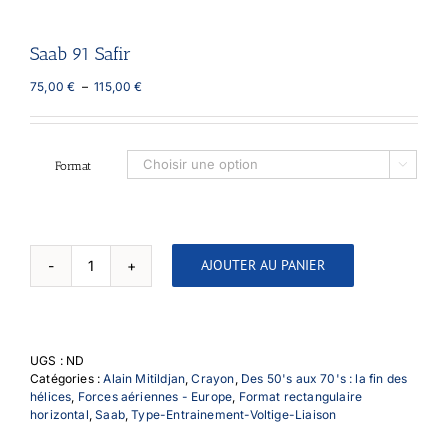
Saab 91 Safir
Plage
75,00
€
–
115,00
€
de
prix :
75,00 €
à
Format

115,00 €
AJOUTER AU PANIER
quantité
de
Saab
91
Safir
UGS :
ND
Catégories :
Alain Mitildjan
,
Crayon
,
Des 50's aux 70's : la fin des
hélices
,
Forces aériennes - Europe
,
Format rectangulaire
horizontal
,
Saab
,
Type-Entrainement-Voltige-Liaison