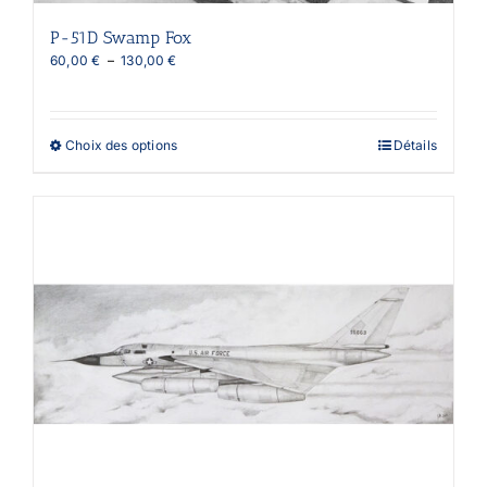
P-51D Swamp Fox
Plage
60,00
€
–
130,00
€
de
prix :
60,00 €
à
Ce
Choix des options
Détails
130,00 €
produit
a
plusieurs
variations.
Les
options
peuvent
être
choisies
sur
la
page
du
produit