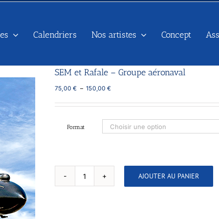
es
Calendriers
Nos artistes
Concept
As
SEM et Rafale – Groupe aéronaval
Plage
75,00
€
–
150,00
€
de
prix :
75,00 €
à
Format
150,00 €
AJOUTER AU PANIER
quantité
de
SEM
et
Rafale