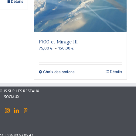
Détails
F100 et Mirage III
Plage
75,00
€
–
150,00
€
de
prix :
75,00 €
à
Ce
Choix des options
Détails
150,00 €
produit
a
plusieurs
NOUS SUR LES RÉSEAUX
variations.
SOCIAUX
Les
options
peuvent
être
choisies
sur
la
CT : 06 80 53 05 43