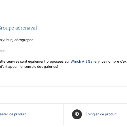
Groupe aéronaval
crylique, aérographe
nec
cette œuvres sont également proposées sur
Winch Art Gallery
. Le nombre d’ex
d’art apour l’ensemble des galeries)
eter ce produit
Épingler ce produit