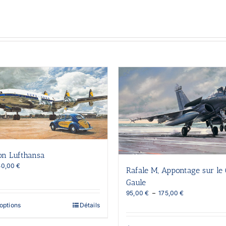
ion Lufthansa
Plage
50,00
€
Rafale M, Appontage sur le 
de
Gaule
prix :
60,00 €
Plage
95,00
€
–
175,00
€
à
de
Ce
options
Détails
150,00 €
prix :
produit
95,00 €
a