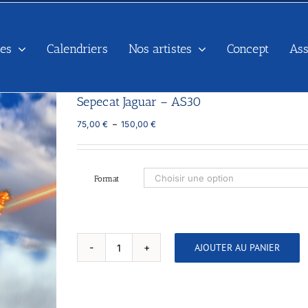
es
Calendriers
Nos artistes
Concept
As
Sepecat Jaguar – AS30
Plage
75,00
€
–
150,00
€
de
prix :
75,00 €
à
Format
150,00 €
AJOUTER AU PANIER
quantité
de
Sepecat
Jaguar
-