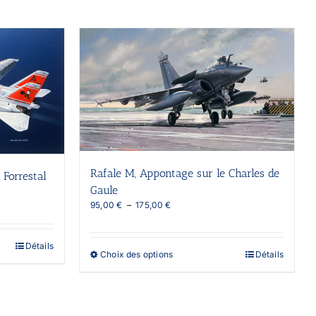
Rafale M, Appontage sur le Charles de
Forrestal
Gaule
Plage
95,00
€
–
175,00
€
de
prix :
95,00 €
Détails
Ce
Choix des options
Détails
à
produit
175,00 €
a
plusieurs
variations.