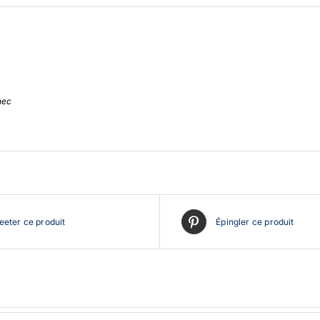
nec
eter ce produit
Épingler ce produit