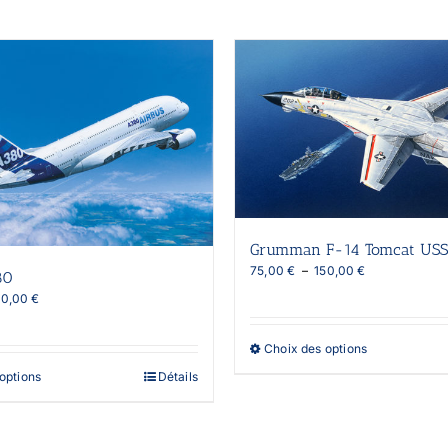
Grumman F-14 Tomcat USS 
Plage
75,00
€
–
150,00
€
80
de
Plage
50,00
€
prix :
de
75,00 €
prix :
à
Ce
Choix des options
75,00 €
150,00 €
produit
à
Ce
options
Détails
a
150,00 €
produit
plusieurs
a
variations.
plusieurs
Les
variations.