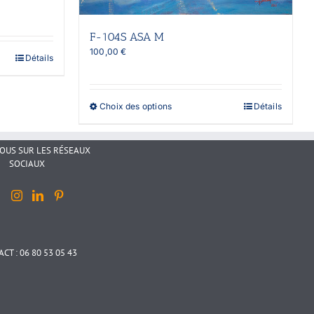
F-104S ASA M
100,00
€
Détails
Ce
Choix des options
Détails
produit
a
plusieurs
NOUS SUR LES RÉSEAUX
variations.
SOCIAUX
Les
options
peuvent
être
choisies
sur
la
CT : 06 80 53 05 43
page
du
produit