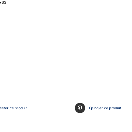
e B2
eter ce produit
Épingler ce produit