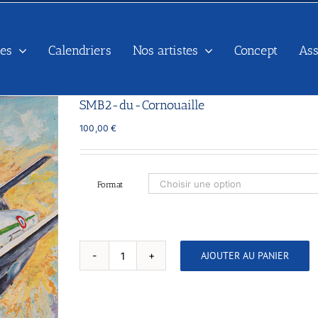
es
Calendriers
Nos artistes
Concept
As
SMB2-du-Cornouaille
100,00
€
Format
AJOUTER AU PANIER
quantité
de
SMB2-
du-
Cornouaille