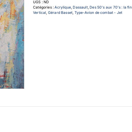
UGS :
ND
Catégories :
Acrylique
,
Dassault
,
Des 50's aux 70's : la fi
Vertical
,
Gérard Basset
,
Type-Avion de combat - Jet