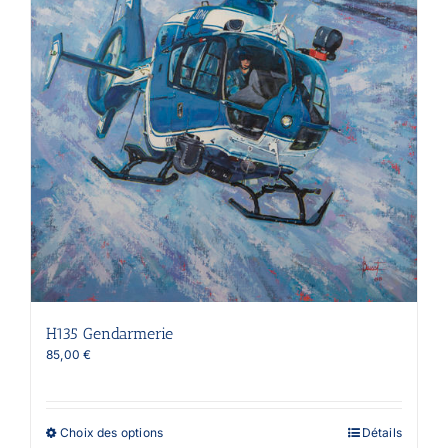
être
choisies
sur
la
page
du
produit
H135 Gendarmerie
85,00
€
Ce
Choix des options
Détails