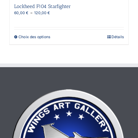
Lockheed F104 Starfighter
Plage
60,00
€
–
120,00
€
de
prix :
60,00 €
à
Ce
Choix des options
Détails
120,00 €
produit
a
plusieurs
variations.
Les
options
peuvent
être
choisies
sur
la
page
du
produit