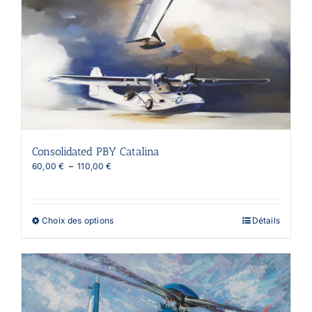
Consolidated PBY Catalina
Plage
60,00
€
–
110,00
€
de
prix :
60,00 €
à
Ce
Choix des options
Détails
110,00 €
produit
a
plusieurs
variations.
Les
options
peuvent