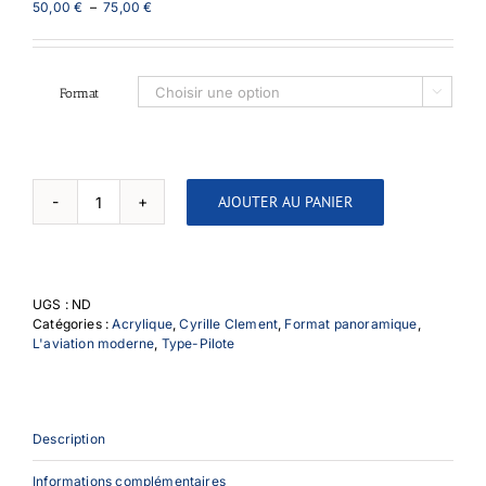
Plage
50,00
€
–
75,00
€
de
prix :
50,00 €
à
Format

75,00 €
AJOUTER AU PANIER
quantité
de
Spiritus
Mundi
02
UGS :
ND
Catégories :
Acrylique
,
Cyrille Clement
,
Format panoramique
,
L'aviation moderne
,
Type-Pilote
Description
Informations complémentaires