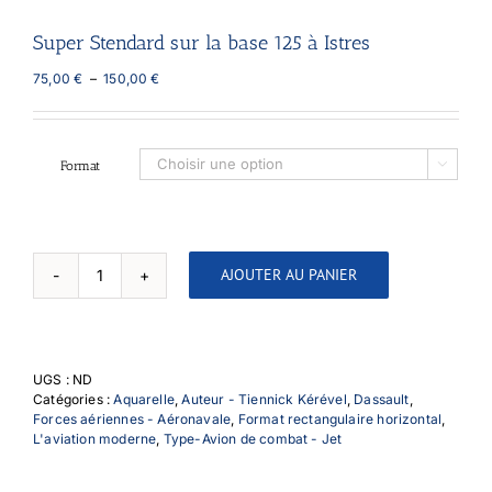
Super Stendard sur la base 125 à Istres
Plage
75,00
€
–
150,00
€
de
prix :
75,00 €
à
Format

150,00 €
AJOUTER AU PANIER
quantité
de
Super
Stendard
sur
UGS :
ND
la
Catégories :
Aquarelle
,
Auteur - Tiennick Kérével
,
Dassault
,
base
Forces aériennes - Aéronavale
,
Format rectangulaire horizontal
,
125
L'aviation moderne
,
Type-Avion de combat - Jet
à
Istres