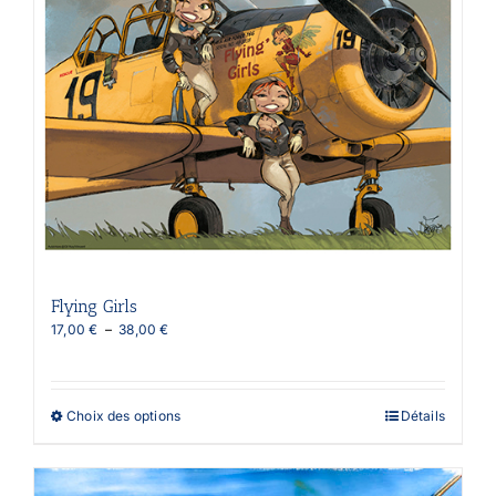
Flying Girls
Plage
17,00
€
–
38,00
€
de
prix :
17,00 €
à
Ce
Choix des options
Détails
38,00 €
produit
a
plusieurs
variations.