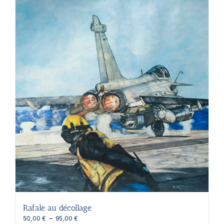
plusieurs
variations.
Les
options
peuvent
être
choisies
sur
la
page
du
produit
Rafale au décollage
Plage
50,00
€
–
95,00
€