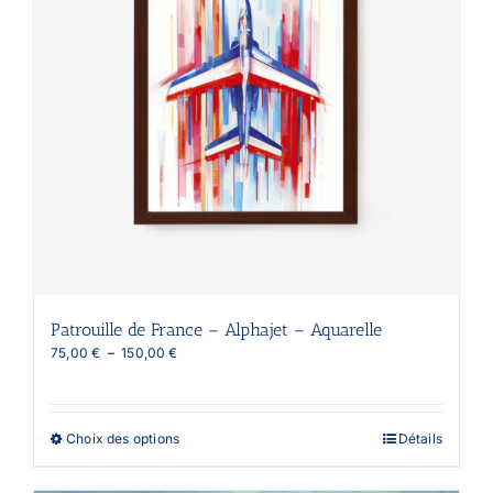
Patrouille de France – Alphajet – Aquarelle
Plage
75,00
€
–
150,00
€
de
prix :
75,00 €
à
Ce
Choix des options
Détails
150,00 €
produit
a