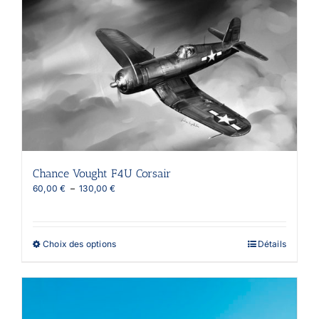
Les
options
peuvent
être
choisies
sur
la
page
du
produit
Chance Vought F4U Corsair
Plage
60,00
€
–
130,00
€
de
prix :
60,00 €
à
Ce
Choix des options
Détails
130,00 €
produit
a
plusieurs
variations.
Les