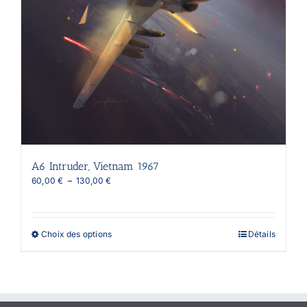
A6 Intruder, Vietnam 1967
Plage
60,00
€
–
130,00
€
de
prix :
60,00 €
à
Ce
Choix des options
Détails
130,00 €
produit
a
plusieurs
variations.
Les