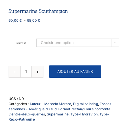
Supermarine Southampton
Plage
60,00
€
–
95,00
€
de
prix :
60,00 €
à
Format

95,00 €
AJOUTER AU PANIER
quantité
de
Supermarine
Southampton
UGS :
ND
Catégories :
Auteur - Marcelo Morard
,
Digital painting
,
Forces
aériennes - Amérique du sud
,
Format rectangulaire horizontal
,
L'entre-deux-guerres
,
Supermarine
,
Type-Hydravion
,
Type-
Reco-Patrouille