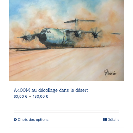
variations.
Les
options
peuvent
être
choisies
sur
la
page
du
produit
A400M au décollage dans le désert
Plage
60,00
€
–
130,00
€
de
prix :
60,00 €
à
Ce
Choix des options
Détails
130,00 €
produit
a