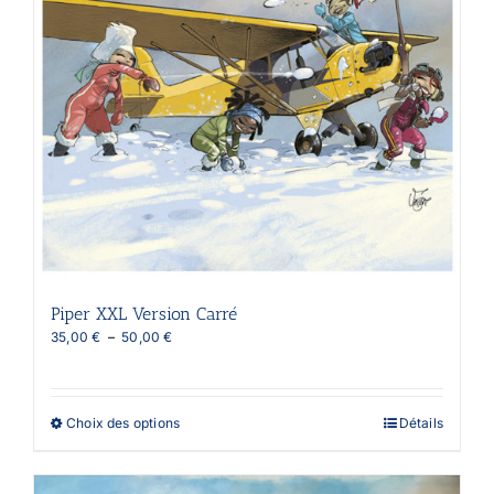
Piper XXL Version Carré
Plage
35,00
€
–
50,00
€
de
prix :
35,00 €
à
Ce
Choix des options
Détails
50,00 €
produit
a
plusieurs