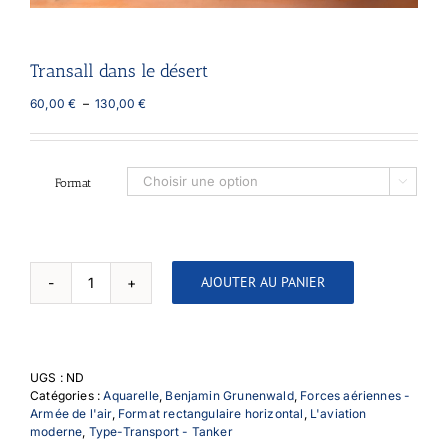
Transall dans le désert
Plage
60,00
€
–
130,00
€
de
prix :
60,00 €
à
Format

130,00 €
AJOUTER AU PANIER
quantité
de
Transall
dans
le
UGS :
ND
désert
Catégories :
Aquarelle
,
Benjamin Grunenwald
,
Forces aériennes -
Armée de l'air
,
Format rectangulaire horizontal
,
L'aviation
moderne
,
Type-Transport - Tanker