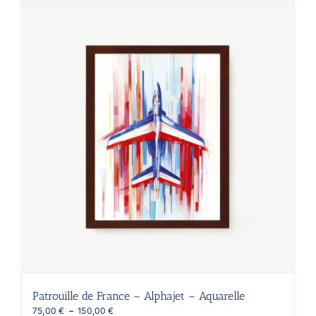
plusieurs
variations.
Les
options
peuvent
être
choisies
sur
la
page
du
produit
Patrouille de France – Alphajet – Aquarelle
Plage
75,00
€
–
150,00
€