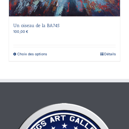
Un oiseau de la BA745
100,00
€
Ce
Choix des options
Détails
produit
a
plusieurs
variations.
Les
options
peuvent
être
choisies
sur
la
page
du
produit