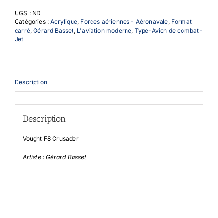
de
UGS :
ND
la
Catégories :
Acrylique
,
Forces aériennes - Aéronavale
,
Format
12F
carré
,
Gérard Basset
,
L'aviation moderne
,
Type-Avion de combat -
Jet
Description
Description
Vought F8 Crusader
Artiste : Gérard Basset