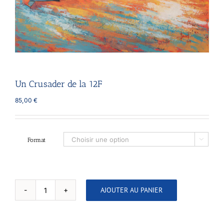
Un Crusader de la 12F
85,00
€
Format

AJOUTER AU PANIER
quantité
de
Un
Crusader