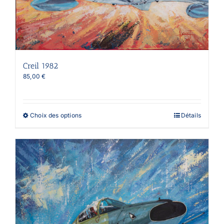
Creil 1982
85,00
€
Ce
Choix des options
Détails
produit
a
plusieurs
variations.
Les
options
peuvent
être
choisies
sur
la
page