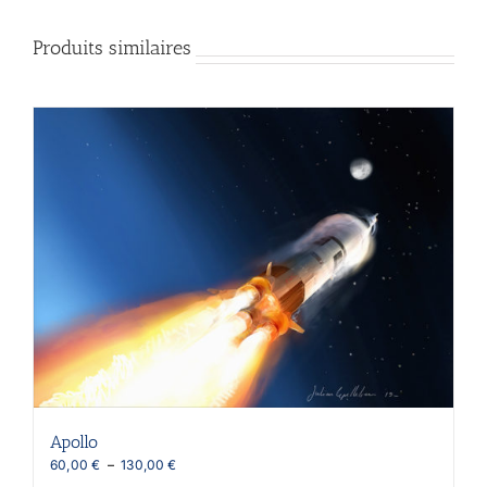
Produits similaires
Apollo
Plage
60,00
€
–
130,00
€
de