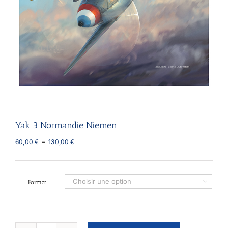
Yak 3 Normandie Niemen
Plage
60,00
€
–
130,00
€
de
prix :
60,00 €
à
Format

130,00 €