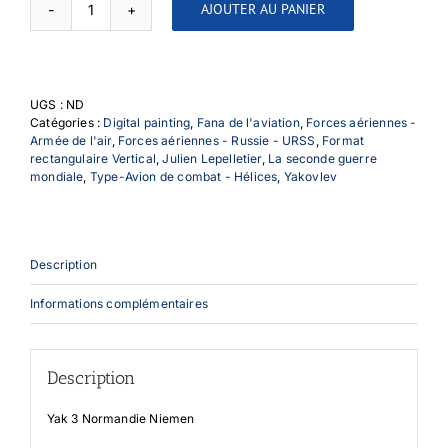
AJOUTER AU PANIER
quantité
de
Yak
3
Normandie
UGS :
ND
Niemen
Catégories :
Digital painting
,
Fana de l'aviation
,
Forces aériennes -
Armée de l'air
,
Forces aériennes - Russie - URSS
,
Format
rectangulaire Vertical
,
Julien Lepelletier
,
La seconde guerre
mondiale
,
Type-Avion de combat - Hélices
,
Yakovlev
Description
Informations complémentaires
Description
Yak 3 Normandie Niemen