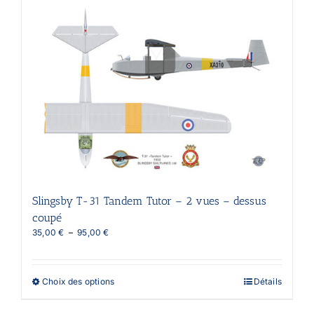
plusieurs
variations.
Les
options
peuvent
être
choisies
sur
la
page
du
produit
Slingsby T-31 Tandem Tutor – 2 vues – dessus
coupé
Plage
35,00
€
–
95,00
€
de
prix :
35,00 €
Ce
Choix des options
Détails
à
produit
95,00 €
a