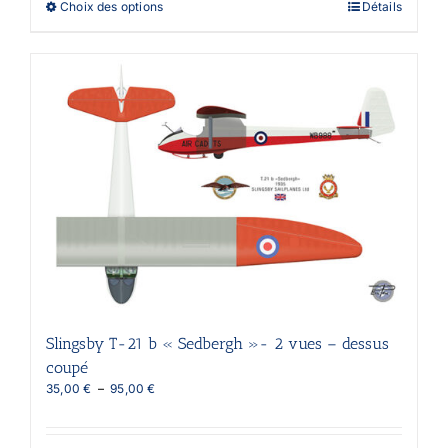
Ce
Choix des options
Détails
130,00 €
produit
a
plusieurs
variations.
Les
options
peuvent
être
choisies
sur
la
page
du
produit
Slingsby T-21 b « Sedbergh »- 2 vues – dessus
coupé
Plage
35,00
€
–
95,00
€
de
prix :
35,00 €