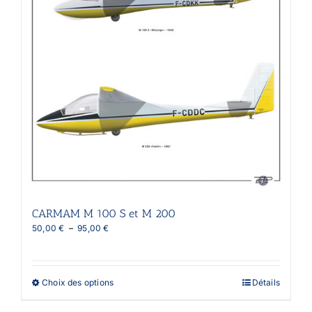
choisies
sur
la
page
du
produit
CARMAM M 100 S et M 200
Plage
50,00
€
–
95,00
€
de
prix :
50,00 €
à
Ce
Choix des options
Détails
95,00 €
produit
a