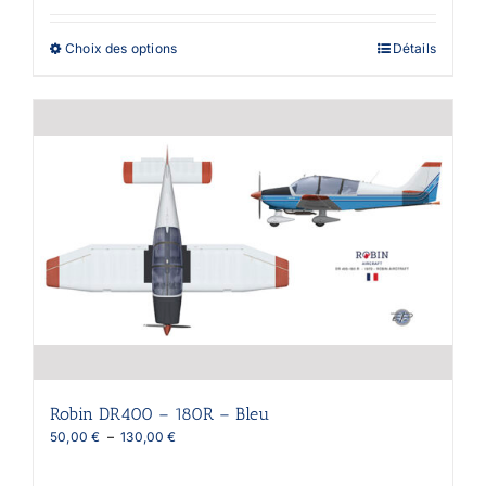
prix :
50,00 €
à
Ce
Choix des options
Détails
130,00 €
produit
a
plusieurs
variations.
Les
options
peuvent
être
choisies
sur
la
page
du
produit
Robin DR400 – 180R – Bleu
Plage
50,00
€
–
130,00
€
de
prix :