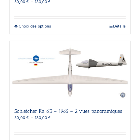
Plage
50,00
€
–
130,00
€
de
prix :
50,00 €
à
Ce
Choix des options
Détails
130,00 €
produit
a
plusieurs
variations.
Les
options
peuvent
être
choisies
sur
la
page
du
produit
Schleicher Ka 6E – 1965 – 2 vues panoramiques
Plage
50,00
€
–
130,00
€
de
prix :
50,00 €
à