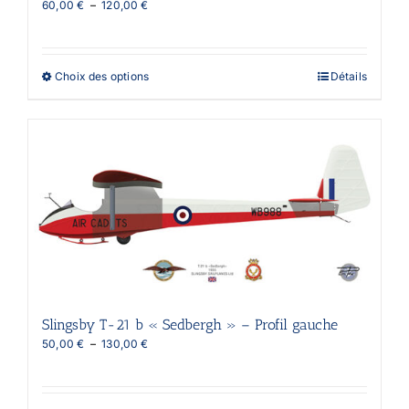
Plage
60,00
€
–
120,00
€
de
prix :
60,00 €
à
Ce
Choix des options
Détails
120,00 €
produit
a
plusieurs
variations.
Les
options
peuvent
être
choisies
sur
la
page
du
produit
Slingsby T-21 b « Sedbergh » – Profil gauche
Plage
50,00
€
–
130,00
€
de
prix :
50,00 €
à