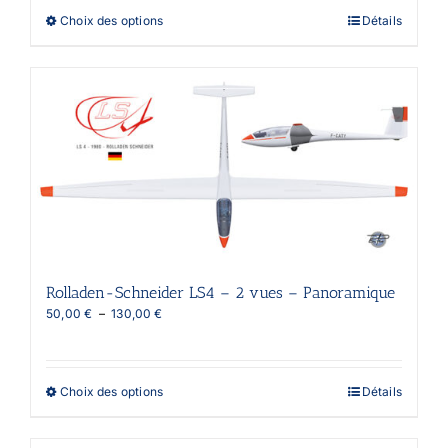
à
Ce
Choix des options
Détails
95,00 €
produit
a
plusieurs
variations.
Les
options
peuvent
être
choisies
sur
la
page
du
produit
Rolladen-Schneider LS4 – 2 vues – Panoramique
Plage
50,00
€
–
130,00
€
de
prix :
50,00 €
à
Ce
Choix des options
Détails
130,00 €
produit
a
plusieurs