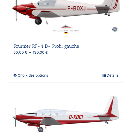
peuvent
être
choisies
sur
la
page
du
produit
Fournier RF-4 D- Profil gauche
Plage
50,00
€
–
130,00
€
de
prix :
50,00 €
à
Ce
Choix des options
Détails
130,00 €
produit
a
plusieurs
variations.
Les
options
peuvent
être
choisies
sur