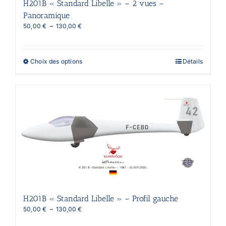
H201B « Standard Libelle » – 2 vues –
Panoramique
Plage
50,00
€
–
130,00
€
de
prix :
50,00 €
Ce
Choix des options
Détails
à
produit
130,00 €
a
plusieurs
variations.
Les
options
peuvent
être
choisies
sur
la
page
du
produit
H201B « Standard Libelle » – Profil gauche
Plage
50,00
€
–
130,00
€
de