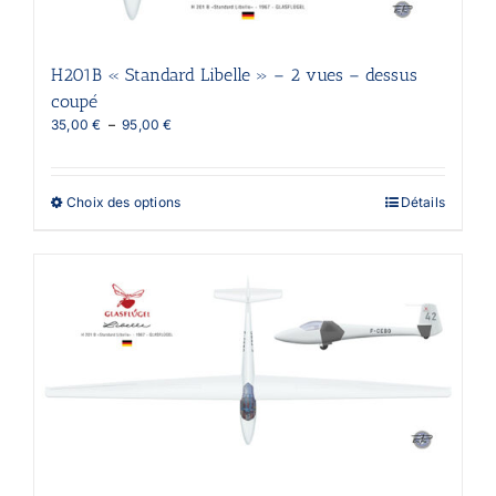
H201B « Standard Libelle » – 2 vues – dessus
coupé
Plage
35,00
€
–
95,00
€
de
prix :
35,00 €
Ce
Choix des options
Détails
à
produit
95,00 €
a
plusieurs
variations.
Les
options
peuvent
être
choisies
sur
la
page
du
produit