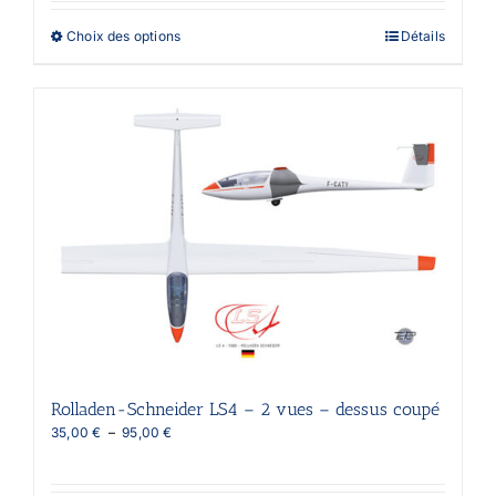
50,00 €
à
Ce
Choix des options
Détails
130,00 €
produit
a
plusieurs
variations.
Les
options
peuvent
être
choisies
sur
la
page
du
produit
Rolladen-Schneider LS4 – 2 vues – dessus coupé
Plage
35,00
€
–
95,00
€
de
prix :
35,00 €