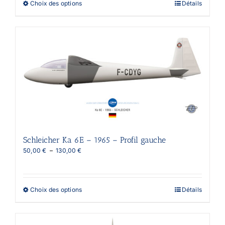
Ce
Choix des options
Détails
130,00 €
produit
a
plusieurs
variations.
Les
options
peuvent
être
choisies
sur
la
page
du
produit
Schleicher Ka 6E – 1965 – Profil gauche
Plage
50,00
€
–
130,00
€
de
prix :
50,00 €
à
Ce
Choix des options
Détails
130,00 €
produit
a
plusieurs