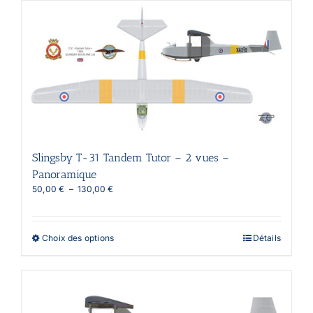
plusieurs
variations.
Les
options
peuvent
être
choisies
sur
la
page
du
produit
Slingsby T-31 Tandem Tutor – 2 vues –
Panoramique
Plage
50,00
€
–
130,00
€
de
prix :
50,00 €
Ce
Choix des options
Détails
à
produit
130,00 €
a
plusieurs
variations.
Les
options