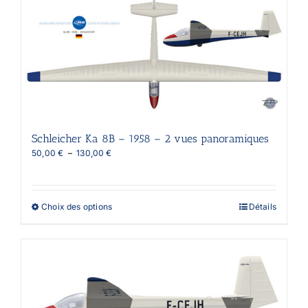
variations.
Les
options
peuvent
être
choisies
sur
la
page
du
produit
Schleicher Ka 8B – 1958 – 2 vues panoramiques
Plage
50,00
€
–
130,00
€
de
prix :
50,00 €
à
Ce
Choix des options
Détails
130,00 €
produit
a
plusieurs
variations.
Les
options
peuvent
être