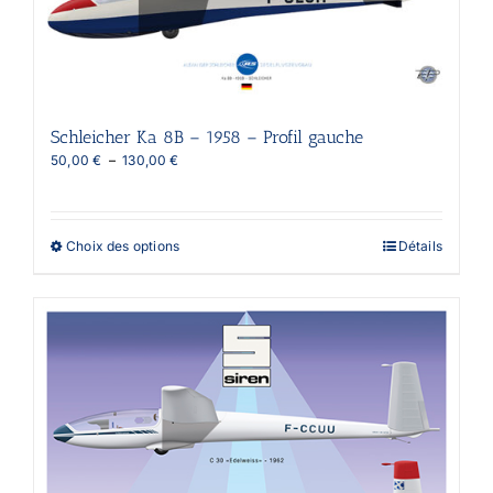
choisies
sur
la
page
du
produit
Schleicher Ka 8B – 1958 – Profil gauche
Plage
50,00
€
–
130,00
€
de
prix :
50,00 €
à
Ce
Choix des options
Détails
130,00 €
produit
a
plusieurs
variations.
Les
options
peuvent
être
choisies
sur
la
page