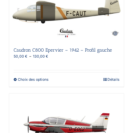
options
peuvent
être
choisies
sur
la
page
du
produit
Caudron C800 Epervier – 1942 – Profil gauche
Plage
50,00
€
–
130,00
€
de
prix :
50,00 €
à
Ce
Choix des options
Détails
130,00 €
produit
a
plusieurs
variations.
Les
options
peuvent
être
choisies
sur