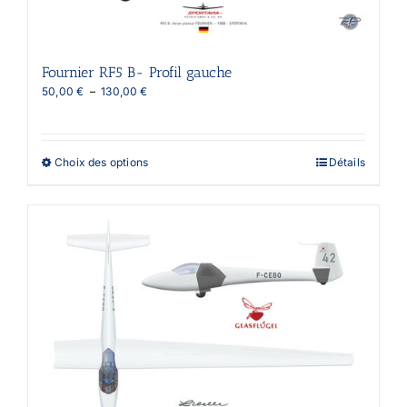
la
page
du
produit
Fournier RF5 B- Profil gauche
Plage
50,00
€
–
130,00
€
de
prix :
50,00 €
à
Ce
Choix des options
Détails
130,00 €
produit
a
plusieurs
variations.
Les
options
peuvent
être
choisies
sur
la
page
du
produit