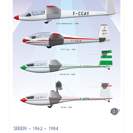
du
produit
SIREN – 1962 – 1984