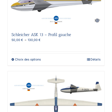
être
choisies
sur
la
page
du
produit
Schleicher ASK 13 – Profil gauche
Plage
50,00
€
–
130,00
€
de
prix :
50,00 €
à
Ce
Choix des options
Détails
130,00 €
produit
a
plusieurs
variations.
Les
options
peuvent
être
choisies
sur
la