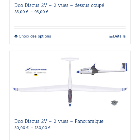
Duo Discus 2V – 2 vues – dessus coupé
Plage
35,00
€
–
95,00
€
de
prix :
35,00 €
à
Ce
Choix des options
Détails
95,00 €
produit
a
plusieurs
variations.
Les
options
peuvent
être
choisies
sur
la
page
du
produit
Duo Discus 2V – 2 vues – Panoramique
Plage
50,00
€
–
130,00
€
de
prix :