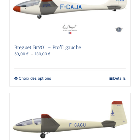
Breguet Br901 – Profil gauche
Plage
50,00
€
–
130,00
€
de
prix :
50,00 €
à
Ce
Choix des options
Détails
130,00 €
produit
a
plusieurs
variations.
Les
options
peuvent
être
choisies
sur
la