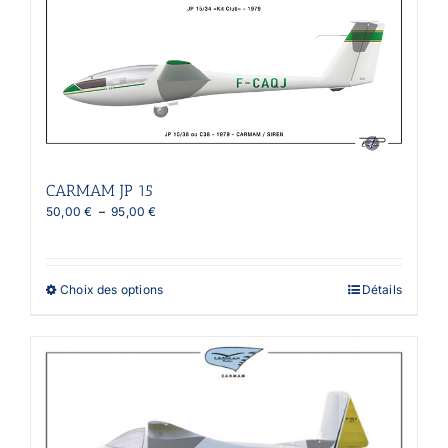
CARMAM JP 15
Plage
50,00
€
–
95,00
€
de
prix :
50,00 €
à
Ce
Choix des options
Détails
95,00 €
produit
a
plusieurs
variations.
Les
options
peuvent
être