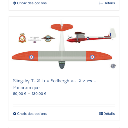
Ce
Choix des options
Détails
à
produit
95,00 €
a
plusieurs
variations.
Les
options
peuvent
être
choisies
sur
la
page
du
produit
Slingsby T-21 b « Sedbergh »- 2 vues –
Panoramique
Plage
50,00
€
–
130,00
€
de
prix :
50,00 €
Ce
Choix des options
Détails
à
produit
130,00 €
a