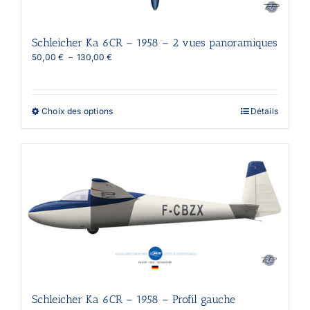
page
du
produit
Schleicher Ka 6CR – 1958 – 2 vues panoramiques
Plage
50,00
€
–
130,00
€
de
prix :
50,00 €
à
Ce
Choix des options
Détails
130,00 €
produit
a
plusieurs
variations.
Les
options
peuvent
être
choisies
sur
la
page
du
produit
Schleicher Ka 6CR – 1958 – Profil gauche