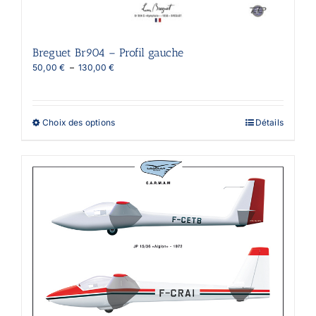
page
du
produit
Breguet Br904 – Profil gauche
Plage
50,00
€
–
130,00
€
de
prix :
50,00 €
à
Ce
Choix des options
Détails
130,00 €
produit
a
plusieurs
variations.
Les
options
peuvent
être
choisies
sur
la
page
du
produit