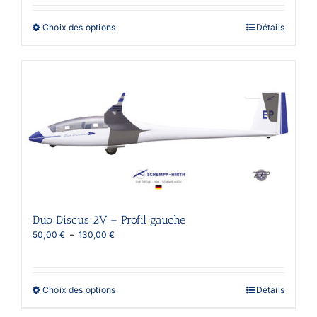
50,00 €
à
Ce
Choix des options
Détails
130,00 €
produit
a
plusieurs
variations.
Les
options
peuvent
être
choisies
sur
la
page
du
produit
Duo Discus 2V – Profil gauche
Plage
50,00
€
–
130,00
€
de
prix :
50,00 €
à
Ce
Choix des options
Détails
130,00 €
produit
a