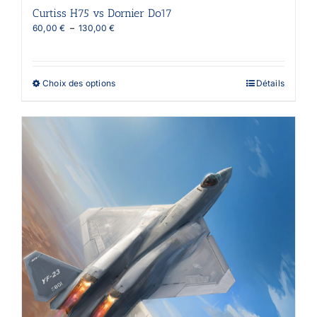
Curtiss H75 vs Dornier Do17
Plage
60,00
€
–
130,00
€
de
prix :
60,00 €
à
Ce
Choix des options
Détails
130,00 €
produit
a
plusieurs
variations.
Les
options
peuvent
être
choisies
sur
la
page
du
produit