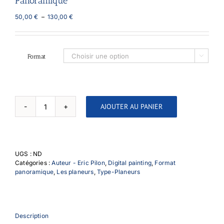
Panoramique
Plage
50,00
€
–
130,00
€
de
prix :
50,00 €
à
Format

130,00 €
AJOUTER AU PANIER
quantité
de
H201B
"Standard
Libelle"
UGS :
ND
-
Catégories :
Auteur - Eric Pilon
,
Digital painting
,
Format
2
panoramique
,
Les planeurs
,
Type-Planeurs
vues
-
Panoramique
Description