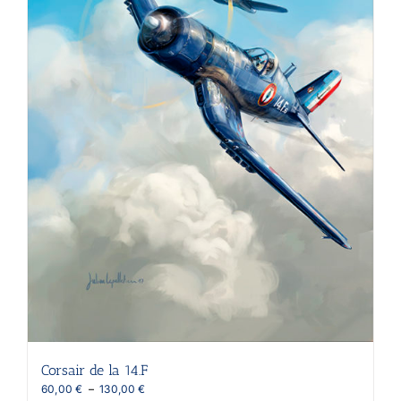
page
du
produit
Corsair de la 14.F
Plage
60,00
€
–
130,00
€