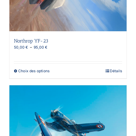
Northrop YF-23
Plage
50,00
€
–
95,00
€
de
prix :
50,00 €
à
Ce
Choix des options
Détails
95,00 €
produit
a
plusieurs
variations.
Les
options
peuvent
être
choisies
sur
la