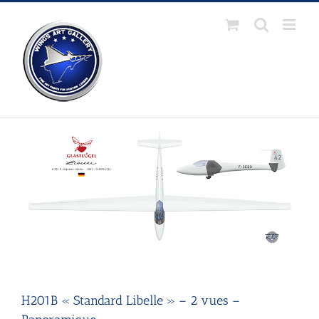
Passer
au
contenu
H201B « Standard Libelle » – 2 vues –