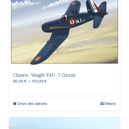
Les
options
peuvent
être
choisies
sur
la
page
du
produit
Chance-Vought F4U-7 Corsair
Plage
60,00
€
–
120,00
€
de
prix :
60,00 €
à
Ce
Choix des options
Détails
120,00 €
produit
a
plusieurs
variations.