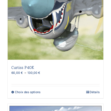
Curtiss P40K
Plage
60,00
€
–
130,00
€
de
prix :
60,00 €
à
Ce
Choix des options
Détails
130,00 €
produit
a
plusieurs
variations.