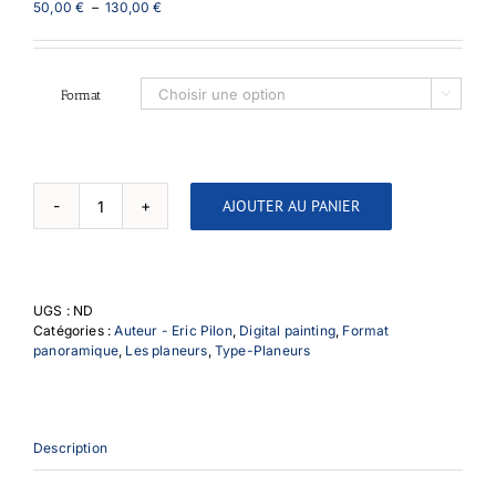
Plage
50,00
€
–
130,00
€
de
prix :
50,00 €
à
Format

130,00 €
AJOUTER AU PANIER
quantité
de
Duo
Discus
2V
UGS :
ND
-
Catégories :
Auteur - Eric Pilon
,
Digital painting
,
Format
2
panoramique
,
Les planeurs
,
Type-Planeurs
vues
-
Panoramique
Description