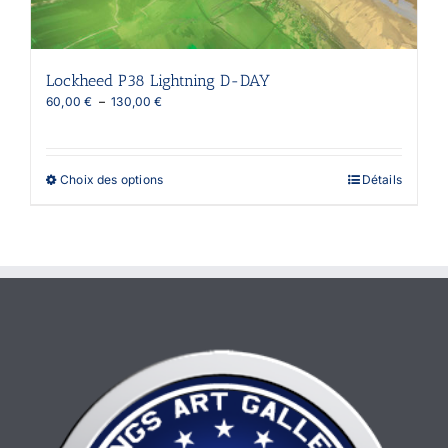
Lockheed P38 Lightning D-DAY
Plage
60,00
€
–
130,00
€
de
prix :
60,00 €
à
Ce
Choix des options
Détails
130,00 €
produit
a
plusieurs
variations.
Les
options
peuvent
être
choisies
sur
la
page
du
produit