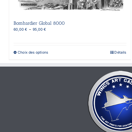
Bombardier Global 8000
Plage
60,00
€
–
95,00
€
de
prix :
60,00 €
à
Ce
Choix des options
Détails
95,00 €
produit
a
plusieurs
variations.
Les
options
peuvent
être
choisies
sur
la
page
du
produit