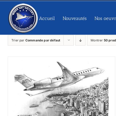
Passer
au
contenu
Accueil
Nouveautés
Nos oeuvr
Trier par
Commande par défaut
Montrer
50 prod