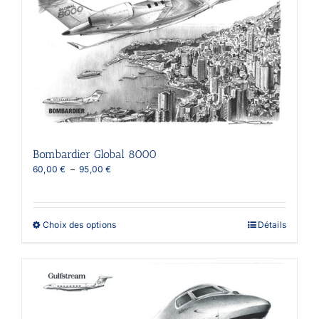
Bombardier Global 8000
Plage
60,00
€
–
95,00
€
de
prix :
60,00 €
à
Ce
Choix des options
Détails
95,00 €
produit
a
plusieurs
variations.
Les
options
peuvent