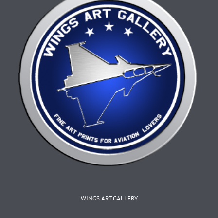
choisies
sur
la
page
du
produit
WINGS ART GALLERY