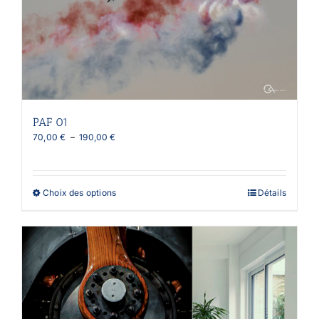
PAF 01
Plage
70,00
€
–
190,00
€
de
prix :
70,00 €
à
Ce
Choix des options
Détails
190,00 €
produit
a
plusieurs
variations.
Les
options
peuvent
être
choisies