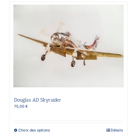
plusieurs
variations.
Les
options
peuvent
être
choisies
sur
la
page
du
produit
Douglas AD Skyraider
75,00
€
Ce
Choix des options
Détails
produit