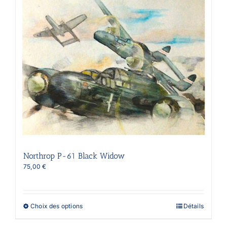
Northrop P-61 Black Widow
75,00
€
Ce
Choix des options
Détails
produit
a