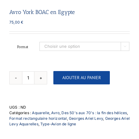
Avro York BOAC en Egypte
75,00
€
Format

AJOUTER AU PANIER
quantité
de
Avro
York
BOAC
UGS :
ND
en
Catégories :
Aquarelle
,
Avro
,
Des 50's aux 70's : la fin des hélices
,
Egypte
Format rectangulaire horizontal
,
Georges Ariel Levy
,
Georges Ariel
Levy Aquarelles
,
Type-Avion de ligne