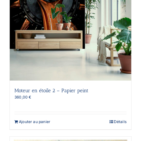
sur
la
page
du
produit
Moteur en étoile 2 – Papier peint
360,00
€
Ajouter au panier
Détails