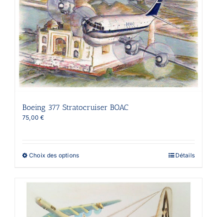
peuvent
être
choisies
sur
la
page
du
produit
Boeing 377 Stratocruiser BOAC
75,00
€
Ce
Choix des options
Détails
produit
a
plusieurs
variations.
Les
options
peuvent