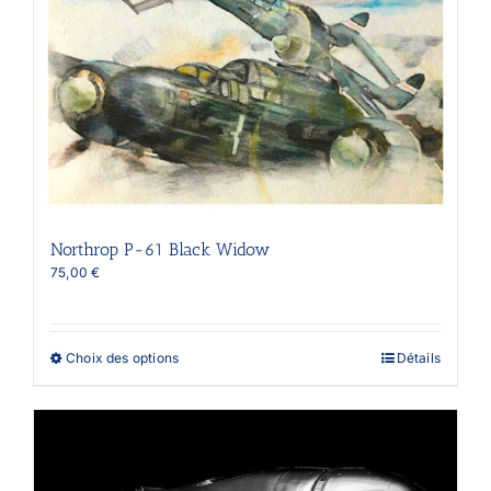
être
choisies
sur
la
page
du
produit
Northrop P-61 Black Widow
75,00
€
Ce
Choix des options
Détails
produit
a
plusieurs
variations.
Les
options