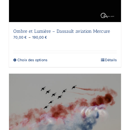
Ombre et Lumière – Dassault aviation Mercure
Plage
70,00
€
–
190,00
€
de
prix :
70,00 €
à
Ce
Choix des options
Détails
190,00 €
produit
a
plusieurs
variations.
Les
options
peuvent
être
choisies
sur
la
page
du