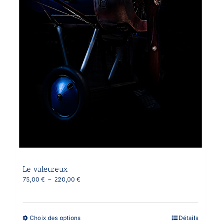
Le valeureux
Plage
75,00
€
–
220,00
€
de
prix :
75,00 €
à
Ce
Choix des options
Détails