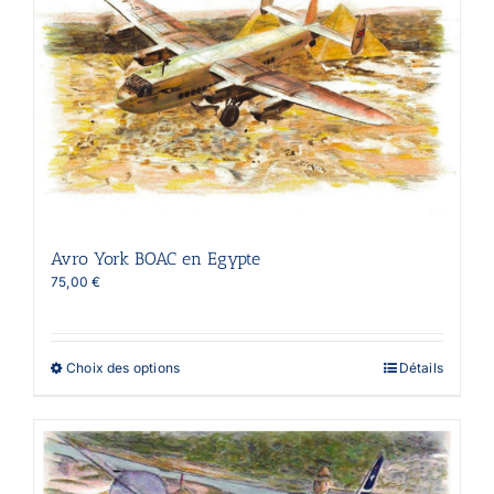
options
peuvent
être
choisies
sur
la
page
du
produit
Avro York BOAC en Egypte
75,00
€
Ce
Choix des options
Détails
produit
a
plusieurs
variations.
Les
options