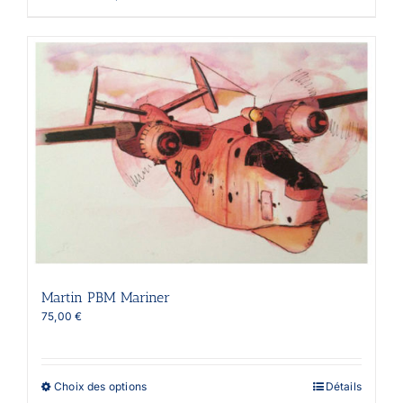
220,00 €
produit
a
plusieurs
variations.
Les
options
peuvent
être
choisies
sur
la
page
du
produit
Martin PBM Mariner
75,00
€
Ce
Choix des options
Détails
produit