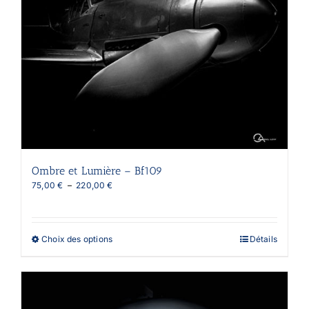
peuvent
être
choisies
sur
la
page
du
produit
Ombre et Lumière – Bf109
Plage
75,00
€
–
220,00
€
de
prix :
75,00 €
à
Ce
Choix des options
Détails
220,00 €
produit
a
plusieurs
variations.
Les