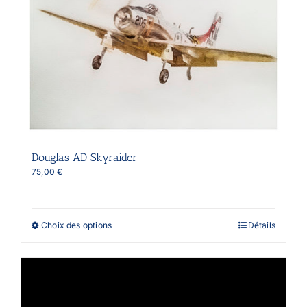
être
choisies
sur
la
page
du
produit
Douglas AD Skyraider
75,00
€
Ce
Choix des options
Détails
produit
a
plusieurs
variations.
Les
options