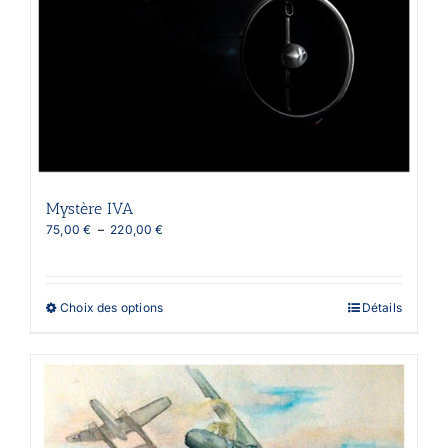
Mystère IVA
Plage
75,00
€
–
220,00
€
de
prix :
75,00 €
à
Ce
Choix des options
Détails
220,00 €
produit
a
plusieurs
variations.
Les
options
peuvent