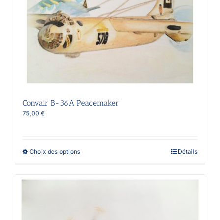
être
choisies
sur
la
page
du
produit
Convair B-36A Peacemaker
75,00
€
Ce
Choix des options
Détails
produit
a
plusieurs
variations.
Les
options
peuvent