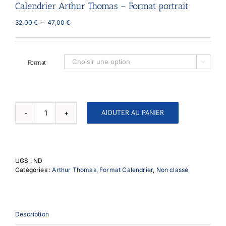
Calendrier Arthur Thomas – Format portrait
Plage
32,00
€
–
47,00
€
de
prix :
32,00 €
à
Format

47,00 €
AJOUTER AU PANIER
quantité
de
Calendrier
Arthur
Thomas
UGS :
ND
-
Catégories :
Arthur Thomas
,
Format Calendrier
,
Non classé
Format
portrait
Description