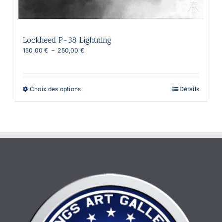
Lockheed P-38 Lightning
Plage
150,00
€
–
250,00
€
de
prix :
150,00 €
à
Ce
Choix des options
Détails
250,00 €
produit
a
plusieurs
variations.
Les
options
peuvent
être
choisies
sur
la
page
du
produit