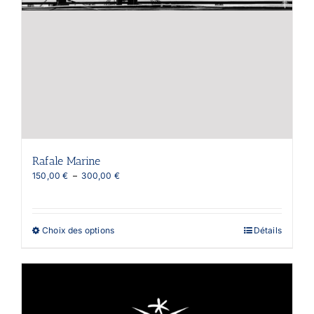
Rafale Marine
Plage
150,00
€
–
300,00
€
de
prix :
150,00 €
à
Ce
Choix des options
Détails
300,00 €
produit
a
plusieurs
variations.
Les
options