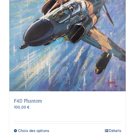
page
du
produit
F4D Phantom
100,00
€
Ce
Choix des options
Détails