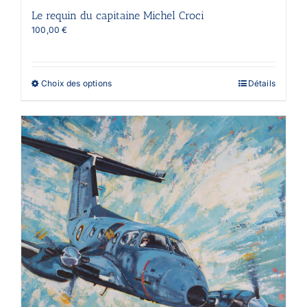
Le requin du capitaine Michel Croci
100,00
€
Ce
Choix des options
Détails
produit
a
plusieurs
variations.
Les
options
peuvent
être
choisies
sur
la
page
du
produit