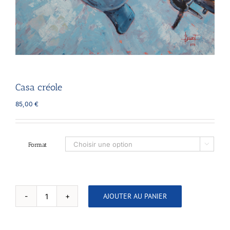
Casa créole
85,00
€
Format

AJOUTER AU PANIER
quantité
de
Casa
créole