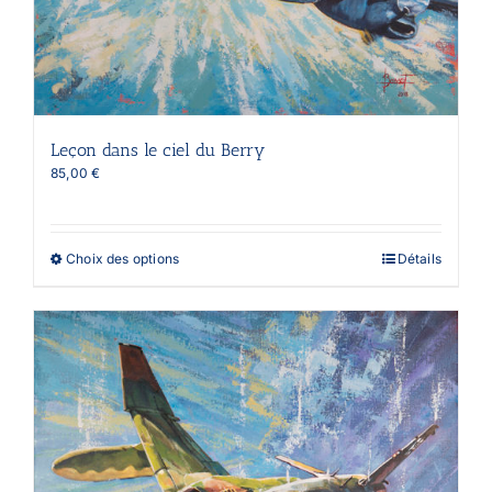
Leçon dans le ciel du Berry
85,00
€
Ce
Choix des options
Détails
produit
a
plusieurs
variations.
Les
options
peuvent
être
choisies
sur
la