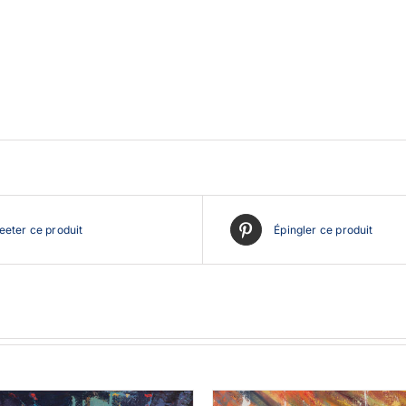
eter ce produit
Épingler ce produit