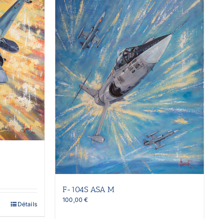
F-104S ASA M
100,00
€
Détails