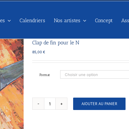
es
Calendriers
Nos artistes
Concept
As
Clap de fin pour le N
85,00
€
Format
AJOUTER AU PANIER
quantité
de
Clap
de
fin