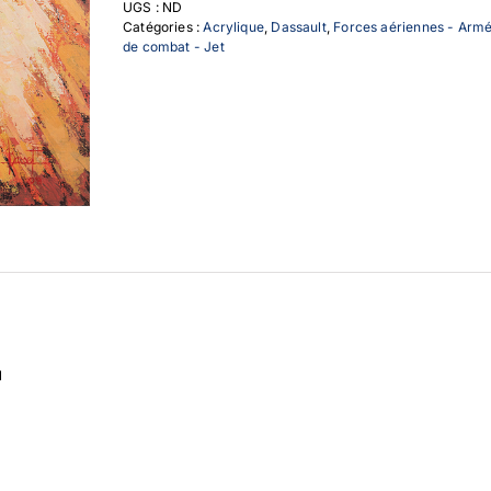
UGS :
ND
pour
Catégories :
Acrylique
,
Dassault
,
Forces aériennes - Armée
le
de combat - Jet
N
N