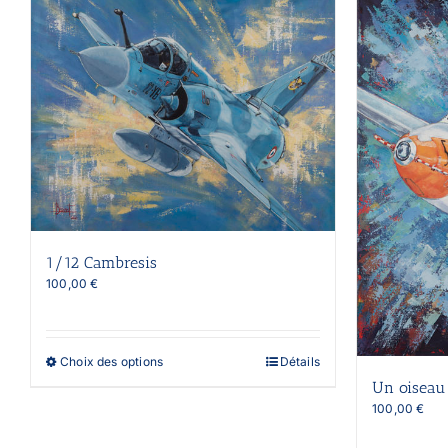
1/12 Cambresis
100,00
€
Ce
Choix des options
Détails
produit
Un oiseau
a
100,00
€
plusieurs
variations.