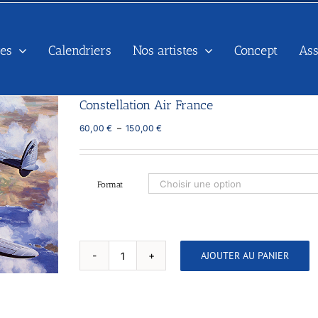
es
Calendriers
Nos artistes
Concept
As
Constellation Air France
Plage
60,00
€
–
150,00
€
de
prix :
60,00 €
à
Format
150,00 €
AJOUTER AU PANIER
quantité
de
Constellation
Air
France