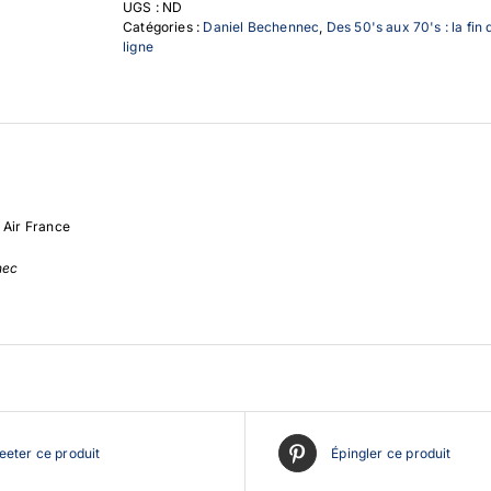
UGS :
ND
Catégories :
Daniel Bechennec
,
Des 50's aux 70's : la fin 
ligne
 Air France
nec
eter ce produit
Épingler ce produit