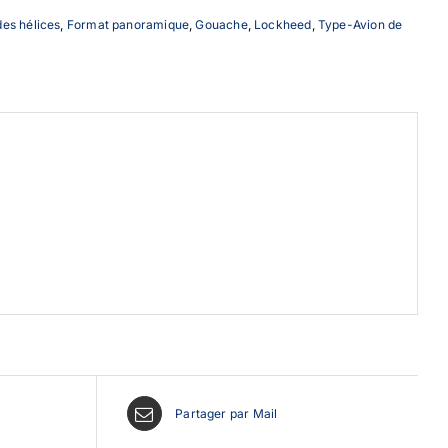
des hélices
,
Format panoramique
,
Gouache
,
Lockheed
,
Type-Avion de
Partager par Mail