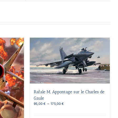
Rafale M, Appontage sur le Charles de
Gaule
Plage
95,00
€
–
175,00
€
de
prix :
95,00 €