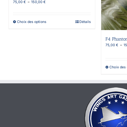
Plage
75,00
€
–
150,00
€
de
prix :
75,00 €
Ce
Choix des options
Détails
à
produit
150,00 €
a
plusieurs
F4 Phanto
variations.
75,00
€
–
1
Les
options
peuvent
être
Choix des 
choisies
sur
la
page
du
produit