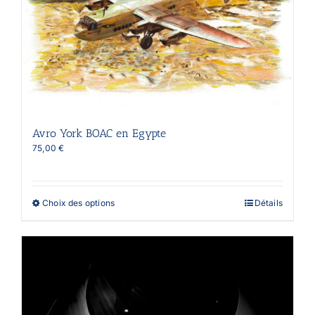
Avro York BOAC en Egypte
75,00
€
Ce
Choix des options
Détails
produit
a
plusieurs
variations.
Les
options
peuvent
être