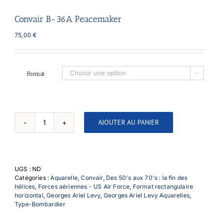
Convair B-36A Peacemaker
75,00
€
Format

AJOUTER AU PANIER
quantité
de
Convair
B-
36A
UGS :
ND
Peacemaker
Catégories :
Aquarelle
,
Convair
,
Des 50's aux 70's : la fin des
hélices
,
Forces aériennes - US Air Force
,
Format rectangulaire
horizontal
,
Georges Ariel Levy
,
Georges Ariel Levy Aquarelles
,
Type-Bombardier