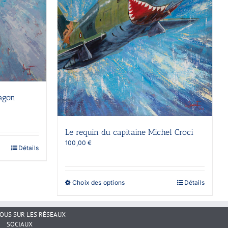
ragon
Le requin du capitaine Michel Croci
100,00
€
Détails
Ce
Choix des options
Détails
produit
a
plusieurs
NOUS SUR LES RÉSEAUX
variations.
SOCIAUX
Les