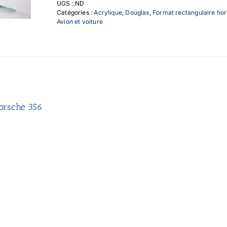
UGS :
ND
356
Catégories :
Acrylique
,
Douglas
,
Format rectangulaire hor
Avion et voiture
orsche 356