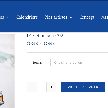
es
Calendriers
Nos artistes
Concept
As
DC3 et porsche 356
Plage
75,00
€
–
150,00
€
de
prix :
75,00 €
à
Format
150,00 €
AJOUTER AU PANIER
quantité
de
DC3
et
porsche