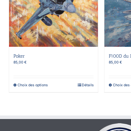
Poker
F100D du 
85,00
€
85,00
€
Ce
Choix des options
Détails
Choix des 
produit
a
plusieurs
variations.
Les
options
peuvent
être