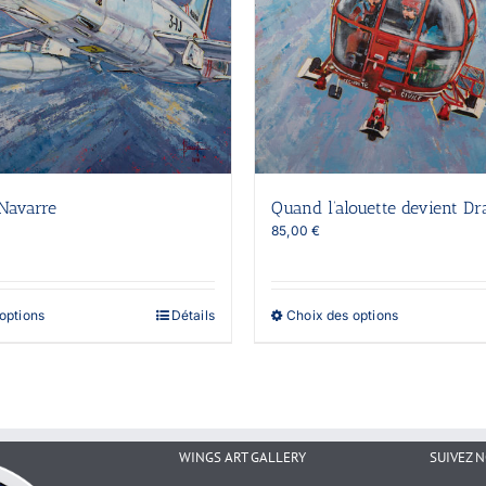
Navarre
Quand l’alouette devient D
85,00
€
Ce
Ce
options
Détails
Choix des options
produit
produit
a
a
plusieurs
plusieurs
variations.
variations.
Les
Les
options
options
peuvent
peuvent
WINGS ART GALLERY
SUIVEZ 
être
être