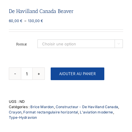
De Havilland Canada Beaver
Plage
60,00
€
–
130,00
€
de
prix :
60,00 €
à
Format

130,00 €
AJOUTER AU PANIER
quantité
de
De
Havilland
Canada
UGS :
ND
Beaver
Catégories :
Brice Mardon
,
Constructeur - De Havilland Canada
,
Crayon
,
Format rectangulaire horizontal
,
L'aviation moderne
,
Type-Hydravion