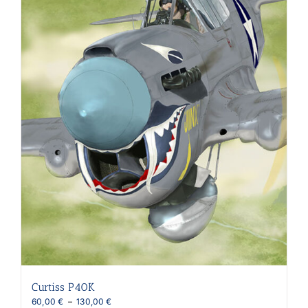
Curtiss P40K
Plage
60,00
€
–
130,00
€