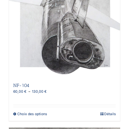
NF-104
Plage
60,00
€
–
130,00
€
de
prix :
60,00 €
à
Ce
Choix des options
Détails
130,00 €
produit
a