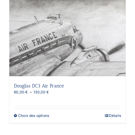
plusieurs
variations.
Les
options
peuvent
être
choisies
sur
la
page
du
produit
Douglas DC3 Air France
Plage
60,00
€
–
130,00
€
de
prix :
60,00 €
à
Ce
Choix des options
Détails
130,00 €
produit
a
plusieurs