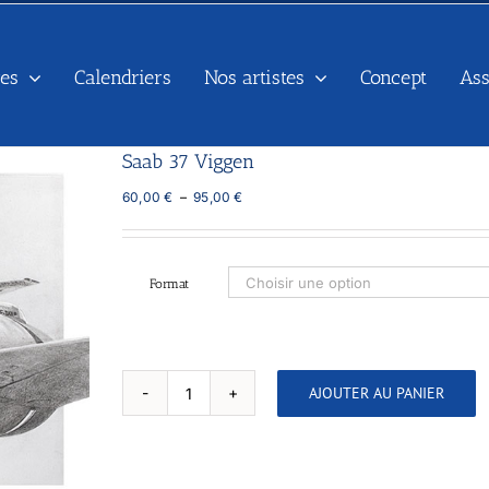
es
Calendriers
Nos artistes
Concept
As
Saab 37 Viggen
Plage
60,00
€
–
95,00
€
de
prix :
60,00 €
à
Format
95,00 €
AJOUTER AU PANIER
quantité
de
Saab
37
Viggen