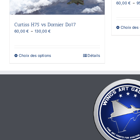
60,00
€
–
9
Curtiss H75 vs Dornier Do17
Choix des 
Plage
60,00
€
–
130,00
€
de
prix :
60,00 €
à
Ce
Choix des options
Détails
130,00 €
produit
a
plusieurs
variations.
Les
options
peuvent
être
choisies
sur
la
page
du
produit