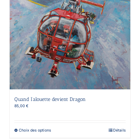
Quand l’alouette devient Dragon
85,00
€
Ce
Choix des options
Détails
produit