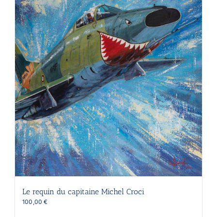
choisies
sur
la
page
du
produit
Le requin du capitaine Michel Croci
100,00
€