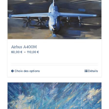
Airbus A400M
Plage
60,00
€
–
110,00
€
de
prix :
60,00 €
à
Ce
Choix des options
Détails
110,00 €
produit
a
plusieurs
variations.
Les
options
peuvent
être