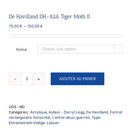
De Havilland DH-82A Tiger Moth II
Plage
75,00
€
–
150,00
€
de
prix :
75,00 €
à
Format

150,00 €
AJOUTER AU PANIER
quantité
de
De
Havilland
DH-
UGS :
ND
82A
Catégories :
Acrylique
,
Auteur - Darryl Legg
,
De Havilland
,
Format
Tiger
rectangulaire horizontal
,
L'entre-deux-guerres
,
Type-
Moth
Entrainement-Voltige-Liaison
II