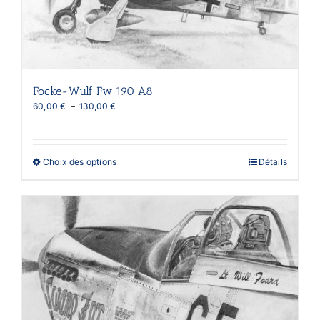
Focke-Wulf Fw 190 A8
Plage
60,00
€
–
130,00
€
de
prix :
60,00 €
à
Ce
Choix des options
Détails
130,00 €
produit
a
plusieurs
variations.
Les
options
peuvent
être
choisies
sur
la
page