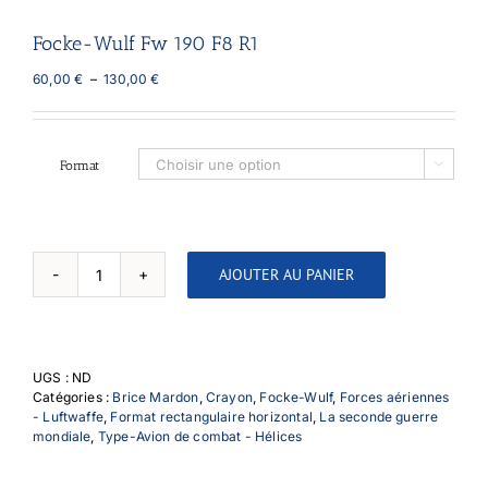
Focke-Wulf Fw 190 F8 R1
Plage
60,00
€
–
130,00
€
de
prix :
60,00 €
à
Format

130,00 €
AJOUTER AU PANIER
quantité
de
Focke-
Wulf
Fw
UGS :
ND
190
Catégories :
Brice Mardon
,
Crayon
,
Focke-Wulf
,
Forces aériennes
F8
- Luftwaffe
,
Format rectangulaire horizontal
,
La seconde guerre
R1
mondiale
,
Type-Avion de combat - Hélices