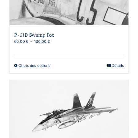
du
produit
P-51D Swamp Fox
Plage
60,00
€
–
130,00
€
de
prix :
60,00 €
à
Ce
Choix des options
Détails
130,00 €
produit
a
plusieurs
variations.
Les
options
peuvent
être
choisies
sur
la
page
du