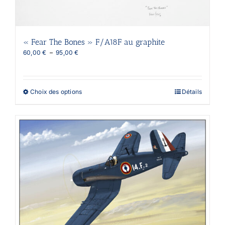
produit
« Fear The Bones » F/A18F au graphite
Plage
60,00
€
–
95,00
€
de
prix :
60,00 €
à
Ce
Choix des options
Détails
95,00 €
produit
a
plusieurs
variations.
Les
options
peuvent
être
choisies
sur
la
page
du
produit