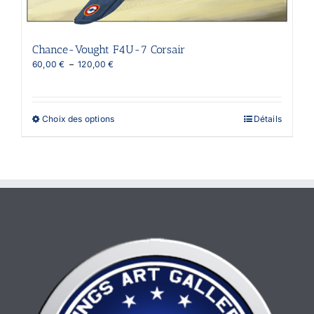
Chance-Vought F4U-7 Corsair
Plage
60,00
€
–
120,00
€
de
prix :
60,00 €
à
Ce
Choix des options
Détails
120,00 €
produit
a
plusieurs
variations.
Les
options
peuvent
être
choisies
sur
la
page
du
produit