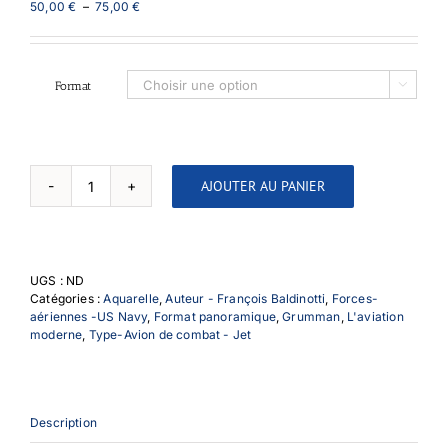
Plage
50,00
€
–
75,00
€
de
prix :
50,00 €
à
Format

75,00 €
AJOUTER AU PANIER
quantité
de
Grumman
F14
Tomcat
UGS :
ND
Catégories :
Aquarelle
,
Auteur - François Baldinotti
,
Forces-
aériennes -US Navy
,
Format panoramique
,
Grumman
,
L'aviation
moderne
,
Type-Avion de combat - Jet
Description