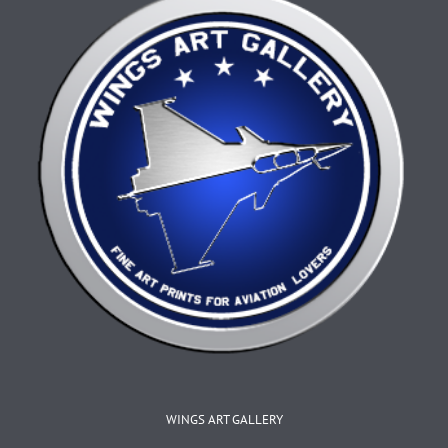
la
page
du
produit
WINGS ART GALLERY