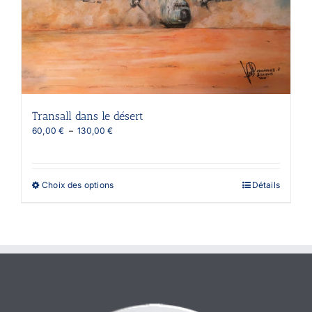
page
du
produit
Transall dans le désert
Plage
60,00
€
–
130,00
€
de
prix :
60,00 €
à
Ce
Choix des options
Détails
130,00 €
produit
a
plusieurs
variations.
Les
options
peuvent
être
choisies
sur