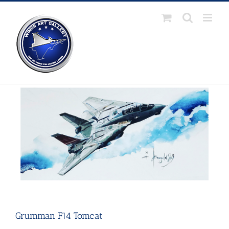
Passer
au
contenu
Grumman F14 Tomcat