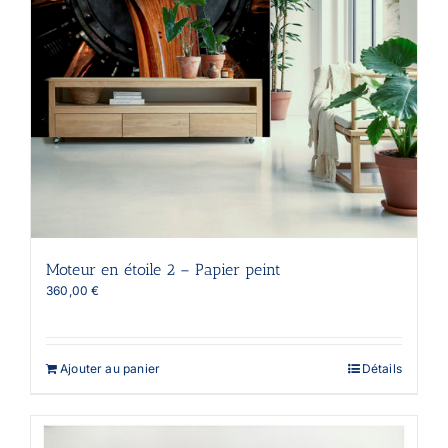
la
page
du
produit
Moteur en étoile 2 – Papier peint
360,00
€
Ajouter au panier
Détails