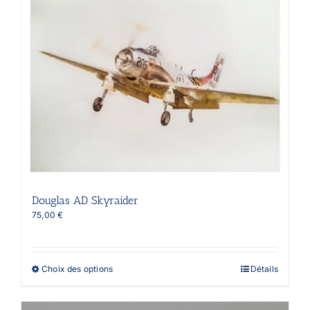
Douglas AD Skyraider
75,00
€
Ce
Choix des options
Détails
produit
a
plusieurs