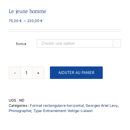
Le jeune homme
Plage
75,00
€
–
220,00
€
de
prix :
75,00 €
à
Format

220,00 €
AJOUTER AU PANIER
quantité
de
Le
jeune
homme
UGS :
ND
Catégories :
Format rectangulaire horizontal
,
Georges Ariel Levy
,
Photographie
,
Type-Entrainement-Voltige-Liaison