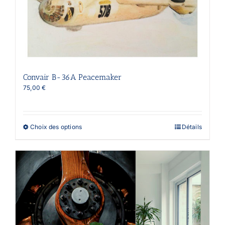
Convair B-36A Peacemaker
75,00
€
Ce
Choix des options
Détails
produit
a
plusieurs
variations.
Les
options
peuvent
être
choisies
sur