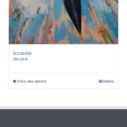
Scramble
100,00
€
Ce
Choix des options
Détails
produit
a
plusieurs
variations.
Les
options
peuvent
être
choisies