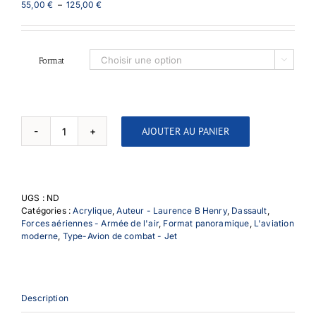
Plage
55,00
€
–
125,00
€
de
prix :
55,00 €
à
Format

125,00 €
AJOUTER AU PANIER
quantité
de
Le
vieux
charles
UGS :
ND
v2
Catégories :
Acrylique
,
Auteur - Laurence B Henry
,
Dassault
,
Forces aériennes - Armée de l'air
,
Format panoramique
,
L'aviation
moderne
,
Type-Avion de combat - Jet
Description