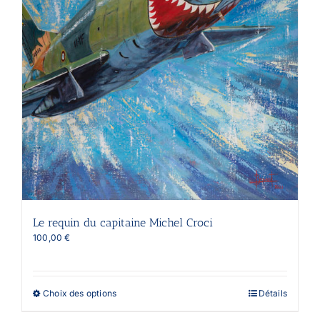
produit
Le requin du capitaine Michel Croci
100,00
€
Ce
Choix des options
Détails
produit
a