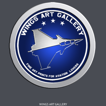
sur
la
page
du
produit
WINGS ART GALLERY