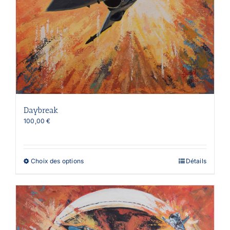
Daybreak
100,00
€
Ce
Choix des options
Détails
produit
a
plusieurs
variations.
Les
options
peuvent