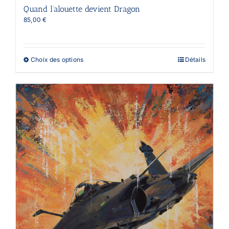
Quand l’alouette devient Dragon
85,00
€
Ce
Choix des options
Détails
produit
a
plusieurs
variations.
Les
options
peuvent
être
choisies
sur
la
page
du
produit