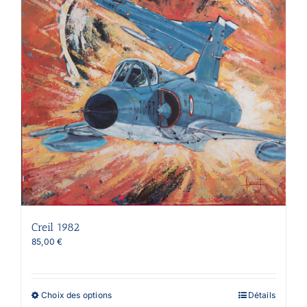
être
choisies
sur
la
page
du
produit
Creil 1982
85,00
€
Ce
Choix des options
Détails
produit