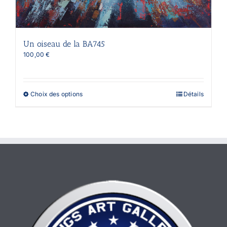
Un oiseau de la BA745
100,00
€
Ce
Choix des options
Détails
produit
a
plusieurs
variations.
Les
options
peuvent
être
choisies
sur
la
page
du
produit