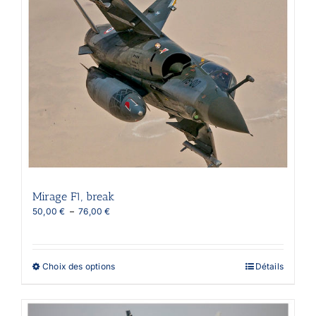
la
page
du
produit
Mirage F1, break
Plage
50,00
€
–
76,00
€
de
prix :
50,00 €
à
Ce
Choix des options
Détails
76,00 €
produit
a
plusieurs