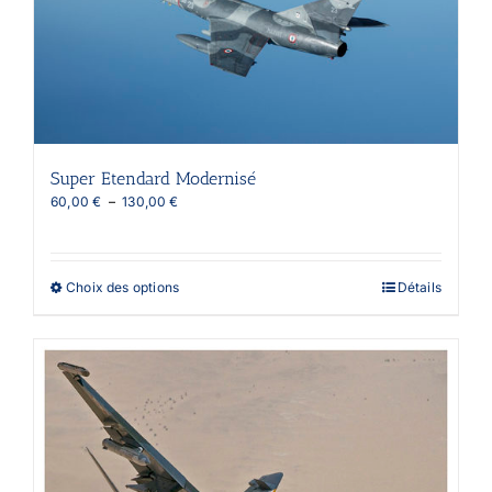
Super Etendard Modernisé
Plage
60,00
€
–
130,00
€
de
prix :
60,00 €
à
Ce
Choix des options
Détails
130,00 €
produit
a
plusieurs
variations.
Les
options
peuvent
être
choisies
sur