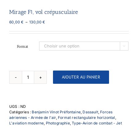
Mirage F1, vol crépusculaire
Plage
60,00
€
–
130,00
€
de
prix :
60,00 €
à
Format

130,00 €
AJOUTER AU PANIER
quantité
de
Mirage
F1,
vol
UGS :
ND
crépusculaire
Catégories :
Benjamin Vinot Préfontaine
,
Dassault
,
Forces
aériennes - Armée de l'air
,
Format rectangulaire horizontal
,
L'aviation moderne
,
Photographie
,
Type-Avion de combat - Jet