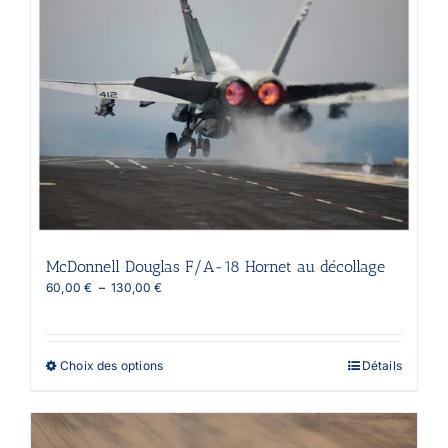
variations.
Les
options
peuvent
être
choisies
sur
la
page
du
produit
McDonnell Douglas F/A-18 Hornet au décollage
Plage
60,00
€
–
130,00
€
de
prix :
60,00 €
à
Ce
Choix des options
Détails
130,00 €
produit
a
plusieurs
variations.