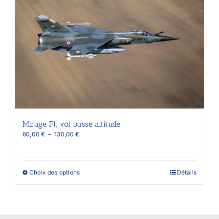
Les
options
peuvent
être
choisies
sur
la
page
du
produit
Mirage F1, vol basse altitude
Plage
60,00
€
–
130,00
€
de
prix :
60,00 €
à
Ce
Choix des options
Détails
130,00 €
produit
a
plusieurs
variations.
Les