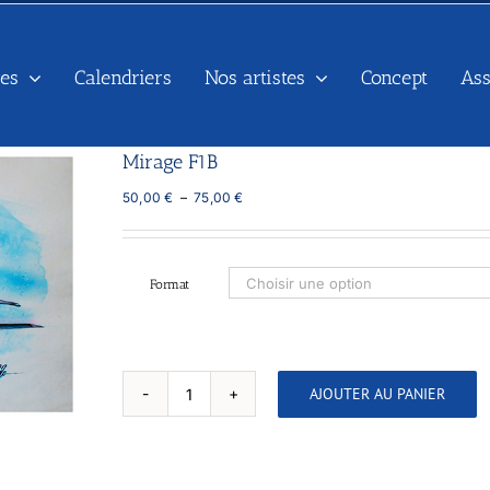
es
Calendriers
Nos artistes
Concept
As
Mirage F1B
Plage
50,00
€
–
75,00
€
de
prix :
50,00 €
à
Format
75,00 €
AJOUTER AU PANIER
quantité
de
Mirage
F1B