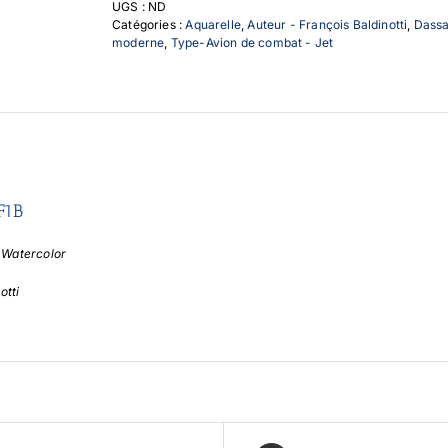
UGS :
ND
Catégories :
Aquarelle
,
Auteur - François Baldinotti
,
Dassa
moderne
,
Type-Avion de combat - Jet
F1B
– Watercolor
otti