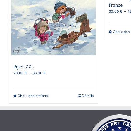
France
60,00
€
–
1
Choix des 
Piper XXL
Plage
20,00
€
–
38,00
€
de
prix :
20,00 €
à
Ce
Choix des options
Détails
38,00 €
produit
a
plusieurs
variations.
Les
options