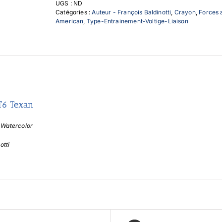
UGS :
ND
Texan
Catégories :
Auteur - François Baldinotti
,
Crayon
,
Forces 
American
,
Type-Entrainement-Voltige-Liaison
T6 Texan
– Watercolor
otti