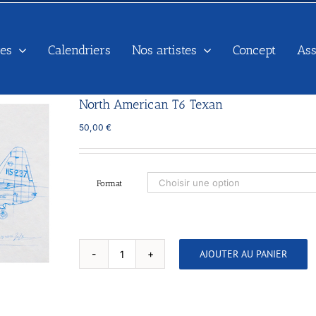
es
Calendriers
Nos artistes
Concept
As
North American T6 Texan
50,00
€
Format
AJOUTER AU PANIER
quantité
de
North
American
T6