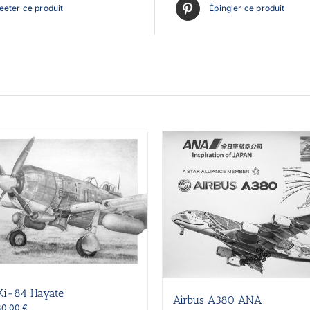
eter ce produit
Épingler ce produit
Ki-84 Hayate
Airbus A380 ANA
Plage
30,00
€