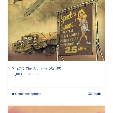
P-40N The Seducer 25thFS
Plage
35,00
€
–
90,00
€
de
prix :
35,00 €
à
Ce
Choix des options
Détails
90,00 €
produit
a
plusieurs
variations.