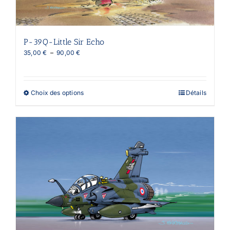
P-39Q-Little Sir Echo
Plage
35,00
€
–
90,00
€
de
prix :
35,00 €
à
Ce
Choix des options
Détails
90,00 €
produit
a
plusieurs
variations.
Les
options
peuvent
être
choisies
sur
la
page
du
produit