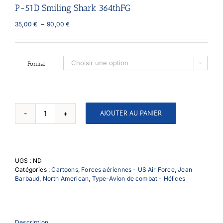
P-51D Smiling Shark 364thFG
Plage
35,00
€
–
90,00
€
de
prix :
35,00 €
à
Format

90,00 €
AJOUTER AU PANIER
quantité
de
P-
51D
Smiling
UGS :
ND
Shark
Catégories :
Cartoons
,
Forces aériennes - US Air Force
,
Jean
364thFG
Barbaud
,
North American
,
Type-Avion de combat - Hélices
Description