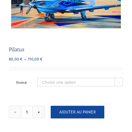
Pilatus
Plage
60,00
€
–
110,00
€
de
prix :
60,00 €
à
Format

110,00 €
AJOUTER AU PANIER
quantité
de
Pilatus