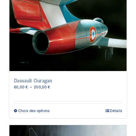
Dassault Ouragan
Plage
60,00
€
–
200,00
€
de
prix :
60,00 €
à
Ce
Choix des options
Détails
200,00 €
produit
a
plusieurs
variations.