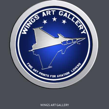
sur
la
page
du
produit
WINGS ART GALLERY