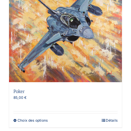
choisies
sur
la
page
du
produit
Poker
85,00
€
Ce
Choix des options
Détails
produit
a