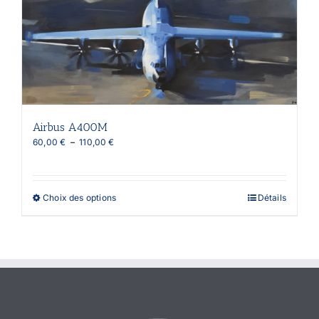
Airbus A400M
Plage
60,00
€
–
110,00
€
de
prix :
60,00 €
à
Ce
Choix des options
Détails
110,00 €
produit
a
plusieurs
variations.
Les
options
peuvent
être
choisies