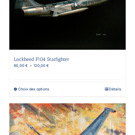
Lockheed F104 Starfighter
Plage
60,00
€
–
120,00
€
de
prix :
60,00 €
à
Ce
Choix des options
Détails
120,00 €
produit
a
plusieurs
variations.
Les
options
peuvent
être