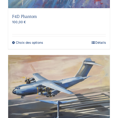
F4D Phantom
100,00
€
Ce
Choix des options
Détails
produit
a
plusieurs
variations.
Les
options
peuvent
être
choisies
sur
la
page
du
produit