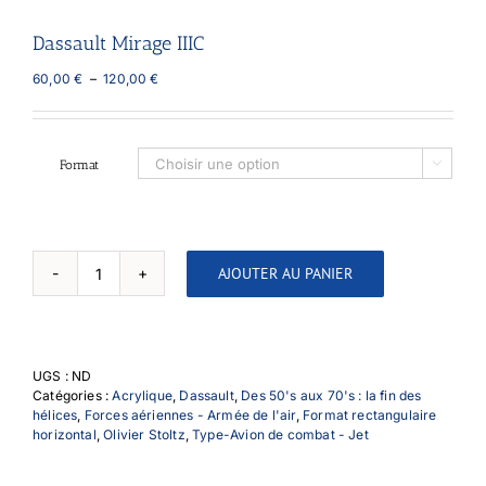
Dassault Mirage IIIC
Plage
60,00
€
–
120,00
€
de
prix :
60,00 €
à
Format

120,00 €
AJOUTER AU PANIER
quantité
de
Dassault
Mirage
IIIC
UGS :
ND
Catégories :
Acrylique
,
Dassault
,
Des 50's aux 70's : la fin des
hélices
,
Forces aériennes - Armée de l'air
,
Format rectangulaire
horizontal
,
Olivier Stoltz
,
Type-Avion de combat - Jet