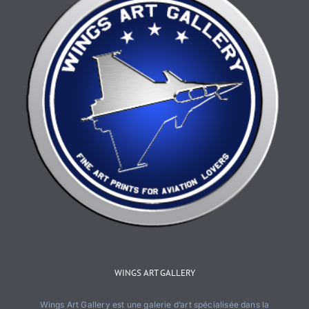
page
du
produit
WINGS ART GALLERY
Wings Art Gallery est une galerie d’art spécialisée dans la