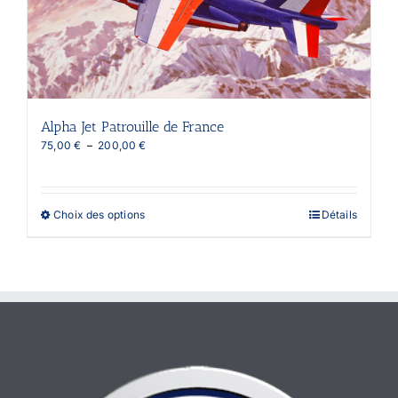
choisies
sur
la
page
du
produit
Alpha Jet Patrouille de France
Plage
75,00
€
–
200,00
€
de
prix :
75,00 €
à
Ce
Choix des options
Détails
200,00 €
produit
a
plusieurs
variations.
Les
options
peuvent
être
choisies
sur
la