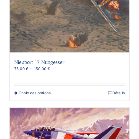
Nieuport 17 Nungesser
Plage
75,00
€
–
150,00
€
de
prix :
75,00 €
à
Ce
Choix des options
Détails
150,00 €
produit
a
plusieurs
variations.
Les
options
peuvent
être