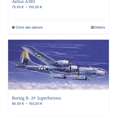
Airbus A380
Plage
75,00
€
–
150,00
€
de
prix :
75,00 €
à
Ce
Choix des options
Détails
150,00 €
produit
a
plusieurs
variations.
Les
options
peuvent
être
choisies
sur
la
page
du
produit
Boeing B-29 Superfortress
Plage
60,00
€
–
150,00
€
de
prix :