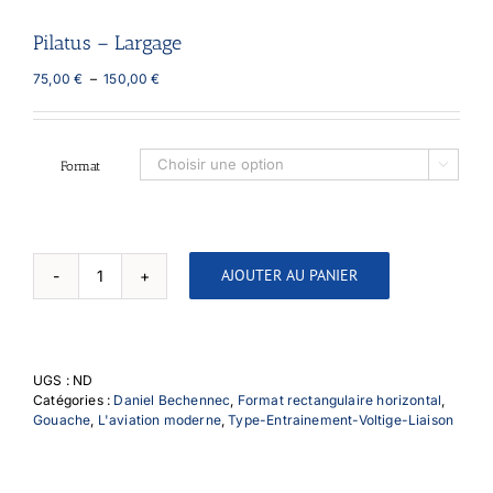
Pilatus – Largage
Plage
75,00
€
–
150,00
€
de
prix :
75,00 €
à
Format

150,00 €
AJOUTER AU PANIER
quantité
de
Pilatus
-
Largage
UGS :
ND
Catégories :
Daniel Bechennec
,
Format rectangulaire horizontal
,
Gouache
,
L'aviation moderne
,
Type-Entrainement-Voltige-Liaison