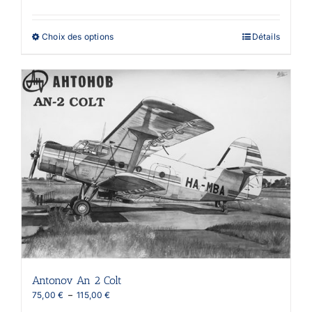
prix :
60,00 €
à
Ce
Choix des options
Détails
130,00 €
produit
a
plusieurs
variations.
Les
options
peuvent
être
choisies
sur
la
page
du
produit
Antonov An 2 Colt
Plage
75,00
€
–
115,00
€
de