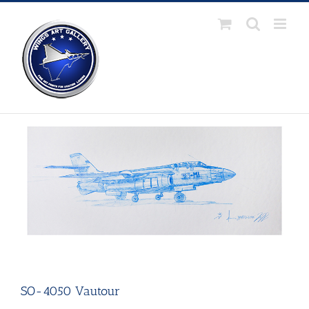
Passer
au
contenu
SO-4050 Vautour