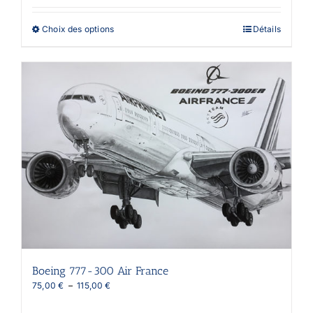
60,00 €
à
Ce
Choix des options
Détails
130,00 €
produit
a
plusieurs
variations.
Les
options
peuvent
être
choisies
sur
la
page
du
produit
Boeing 777-300 Air France
Plage
75,00
€
–
115,00
€
de
prix :