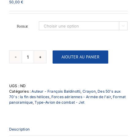
50,00
€
Format

AJOUTER AU PANIER
quantité
de
SO-
4050
Vautour
UGS :
ND
Catégories :
Auteur - François Baldinotti
,
Crayon
,
Des 50's aux
70's : la fin des hélices
,
Forces aériennes - Armée de l'air
,
Format
panoramique
,
Type-Avion de combat - Jet
Description