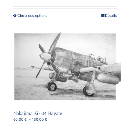
prix :
75,00 €
à
Ce
Choix des options
Détails
115,00 €
produit
a
plusieurs
variations.
Les
options
peuvent
être
choisies
sur
la
page
du
produit
Nakajima Ki-84 Hayate
Plage
60,00
€
–
130,00
€
de
prix :