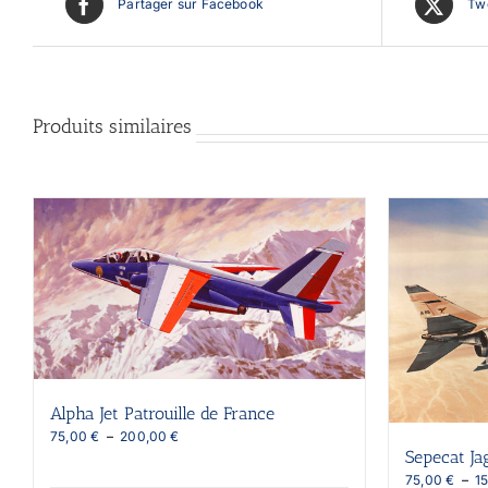
Partager sur Facebook
Twe
Produits similaires
Alpha Jet Patrouille de France
Plage
75,00
€
–
200,00
€
Sepecat Ja
de
prix :
75,00
€
–
1