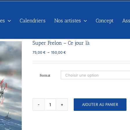
es
Calendriers
Nos artistes
Concept
As
Super Frelon – Ce jour là
Plage
75,00
€
–
150,00
€
de
prix :
75,00 €
à
Format
150,00 €
AJOUTER AU PANIER
quantité
de
Super
Frelon
-