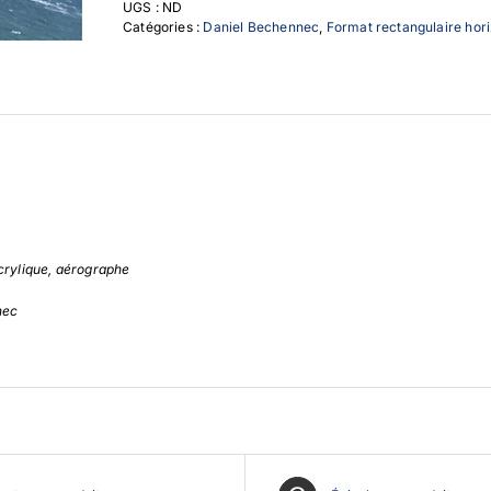
UGS :
ND
Ce
Catégories :
Daniel Bechennec
,
Format rectangulaire hori
jour
là
crylique, aérographe
nec