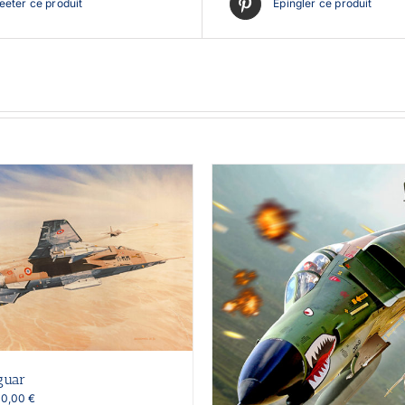
eter ce produit
Épingler ce produit
guar
Plage
50,00
€