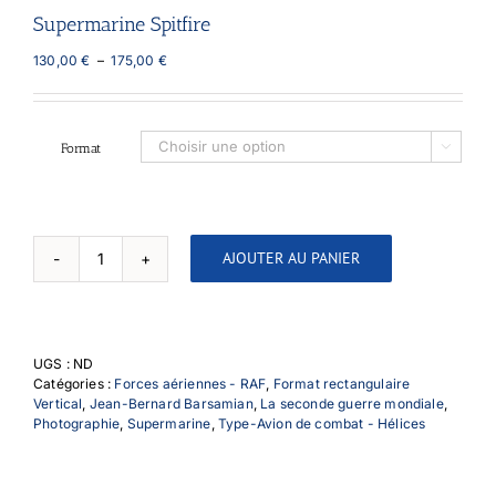
Supermarine Spitfire
Plage
130,00
€
–
175,00
€
de
prix :
130,00 €
à
Format

175,00 €
AJOUTER AU PANIER
quantité
de
Supermarine
Spitfire
UGS :
ND
Catégories :
Forces aériennes - RAF
,
Format rectangulaire
Vertical
,
Jean-Bernard Barsamian
,
La seconde guerre mondiale
,
Photographie
,
Supermarine
,
Type-Avion de combat - Hélices