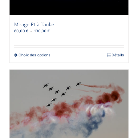
Mirage F1 à l’aube
Plage
60,00
€
–
130,00
€
de
prix :
60,00 €
à
Ce
Choix des options
Détails
130,00 €
produit
a
plusieurs
variations.
Les
options
peuvent
être
choisies
sur
la
page
du
produit