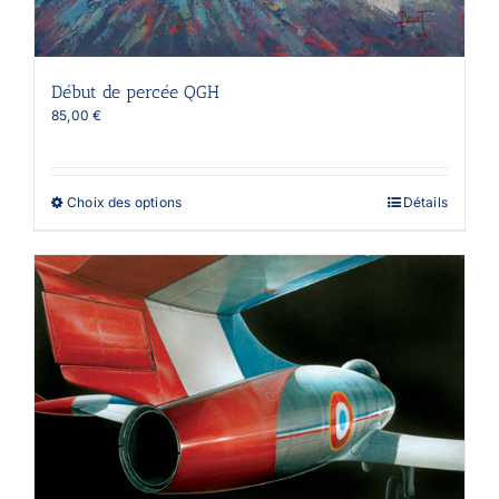
Début de percée QGH
85,00
€
Ce
Choix des options
Détails
produit
a
plusieurs
variations.
Les
options
peuvent
être
choisies
sur
la
page
du
produit