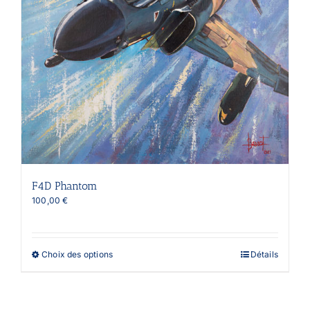
F4D Phantom
100,00
€
Ce
Choix des options
Détails
produit
a
plusieurs
variations.