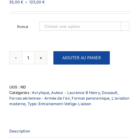
Plage
55,00
€
–
125,00
€
de
prix :
55,00 €
à
Format

125,00 €
AJOUTER AU PANIER
quantité
de
Synchronisation
UGS :
ND
Catégories :
Acrylique
,
Auteur - Laurence B Henry
,
Dassault
,
Forces aériennes - Armée de l'air
,
Format panoramique
,
L'aviation
moderne
,
Type-Entrainement-Voltige-Liaison
Description