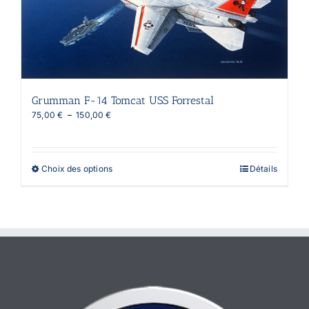
choisies
sur
la
page
du
produit
Grumman F-14 Tomcat USS Forrestal
Plage
75,00
€
–
150,00
€
de
prix :
75,00 €
à
Ce
Choix des options
Détails
150,00 €
produit
a
plusieurs
variations.
Les
options
peuvent
être
choisies
sur
la