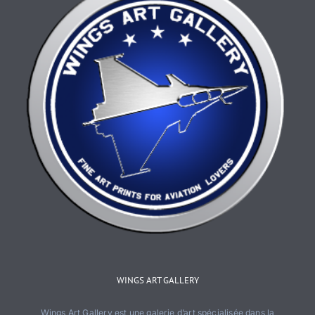
page
du
produit
WINGS ART GALLERY
Wings Art Gallery est une galerie d’art spécialisée dans la