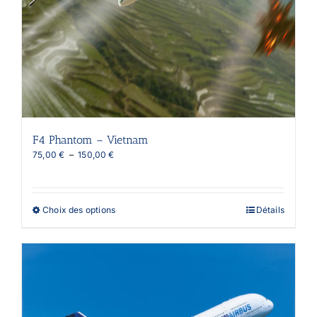
F4 Phantom – Vietnam
Plage
75,00
€
–
150,00
€
de
prix :
75,00 €
à
Ce
Choix des options
Détails
150,00 €
produit
a
plusieurs
variations.
Les
options
peuvent
être