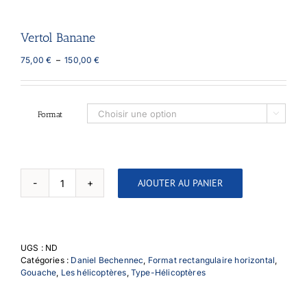
Vertol Banane
Plage
75,00
€
–
150,00
€
de
prix :
75,00 €
à
Format

150,00 €
AJOUTER AU PANIER
quantité
de
Vertol
Banane
UGS :
ND
Catégories :
Daniel Bechennec
,
Format rectangulaire horizontal
,
Gouache
,
Les hélicoptères
,
Type-Hélicoptères