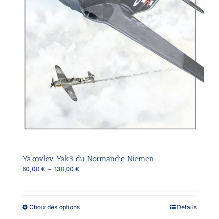
Yakovlev Yak3 du Normandie Niemen
Plage
60,00
€
–
130,00
€
de
prix :
60,00 €
à
Ce
Choix des options
Détails
130,00 €
produit