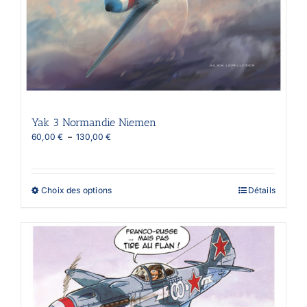
Yak 3 Normandie Niemen
Plage
60,00
€
–
130,00
€
de
prix :
60,00 €
à
Ce
Choix des options
Détails
130,00 €
produit
a
plusieurs
variations.
Les
options
peuvent
être
choisies