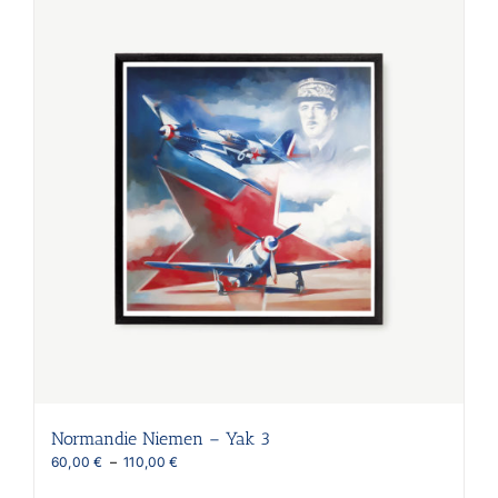
variations.
Les
options
peuvent
être
choisies
sur
la
page
du
produit
Normandie Niemen – Yak 3
Plage
60,00
€
–
110,00
€
de