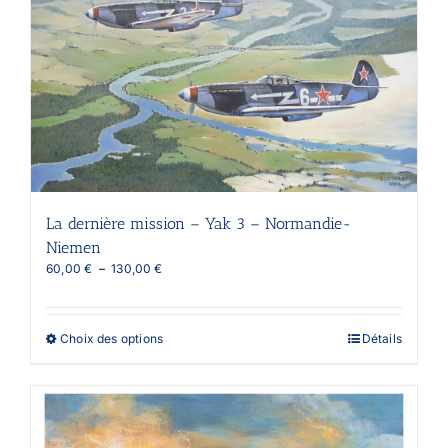
La dernière mission – Yak 3 – Normandie-
Niemen
Plage
60,00
€
–
130,00
€
de
prix :
60,00 €
Ce
Choix des options
Détails
à
produit
130,00 €
a
plusieurs
variations.
Les
options