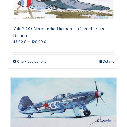
sur
la
page
du
produit
Yak 3 OO Normandie Niemen – Colonel Louis
Delfino
Plage
45,00
€
–
120,00
€
de
prix :
45,00 €
Ce
Choix des options
Détails
à
produit
120,00 €
a
plusieurs
variations.
Les
options
peuvent
être
choisies
sur
la
page