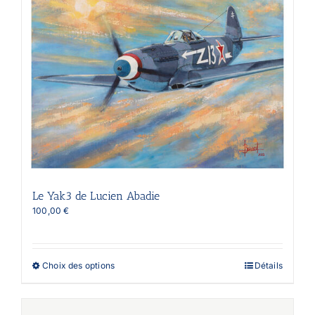
peuvent
être
choisies
sur
la
page
du
produit
Le Yak3 de Lucien Abadie
100,00
€
Ce
Choix des options
Détails
produit
a
plusieurs