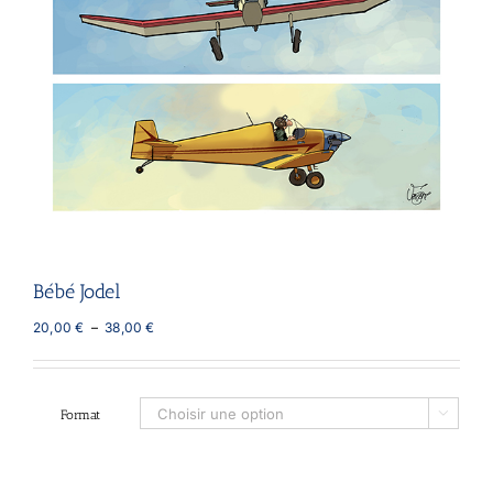
Bébé Jodel
Plage
20,00
€
–
38,00
€
de
prix :
20,00 €
à
Format

38,00 €