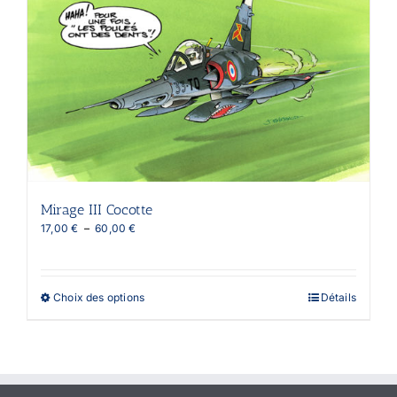
peuvent
être
choisies
sur
la
page
du
produit
Mirage III Cocotte
Plage
17,00
€
–
60,00
€
de
prix :
17,00 €
à
Ce
Choix des options
Détails
60,00 €
produit
a
plusieurs
variations.
Les
options