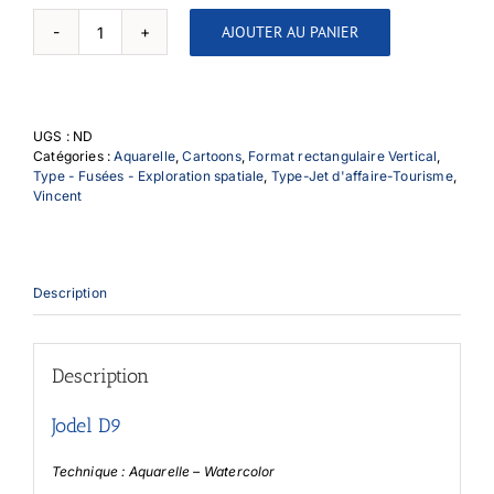
AJOUTER AU PANIER
quantité
de
Bébé
Jodel
UGS :
ND
Catégories :
Aquarelle
,
Cartoons
,
Format rectangulaire Vertical
,
Type - Fusées - Exploration spatiale
,
Type-Jet d'affaire-Tourisme
,
Vincent
Description
Description
Jodel D9
Technique : Aquarelle – Watercolor