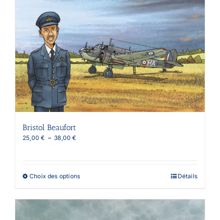
Bristol Beaufort
Plage
25,00
€
–
38,00
€
de
prix :
25,00 €
à
Ce
Choix des options
Détails
38,00 €
produit
a
plusieurs
variations.
Les