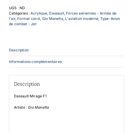
F1
UGS :
ND
Catégories :
Acrylique
,
Dassault
,
Forces aériennes - Armée de
l'air
,
Format carré
,
Gio Manetta
,
L'aviation moderne
,
Type-Avion
de combat - Jet
Description
Informations complémentaires
Description
Dassault Mirage F1
Artiste : Gio Manetta