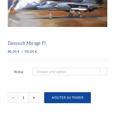
Dassault Mirage F1
Plage
60,00
€
–
110,00
€
de
prix :
60,00 €
à
Format

110,00 €
AJOUTER AU PANIER
quantité
de
Dassault
Mirage