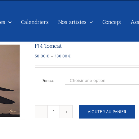
es
Calendriers
Nos artistes
Concept
As
F14 Tomcat
Plage
50,00
€
–
130,00
€
de
prix :
50,00 €
à
Format
130,00 €
AJOUTER AU PANIER
quantité
de
F14
Tomcat