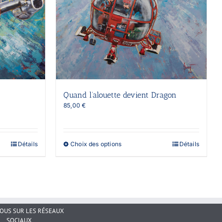
Quand l’alouette devient Dragon
85,00
€
Ce
Détails
Choix des options
Détails
produit
a
plusieurs
variations.
Les
options
peuvent
NOUS SUR LES RÉSEAUX
être
SOCIAUX