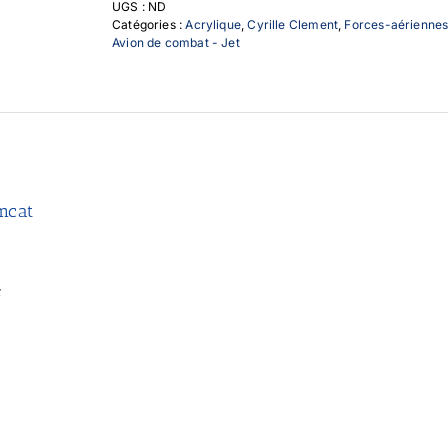
UGS :
ND
Catégories :
Acrylique
,
Cyrille Clement
,
Forces-aérienne
Avion de combat - Jet
mcat
t