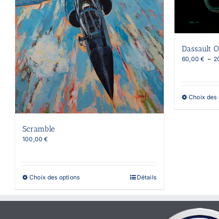
Dassault 
60,00
€
–
2
Choix des 
Scramble
100,00
€
Ce
Choix des options
Détails
produit
a
plusieurs
variations.