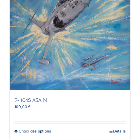
du
produit
F-104S ASA M
100,00
€
Ce
Choix des options
Détails
produit