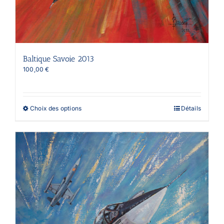
Baltique Savoie 2013
100,00
€
Ce
Choix des options
Détails
produit
a
plusieurs
variations.
Les
options
peuvent
être
choisies
sur
la
page