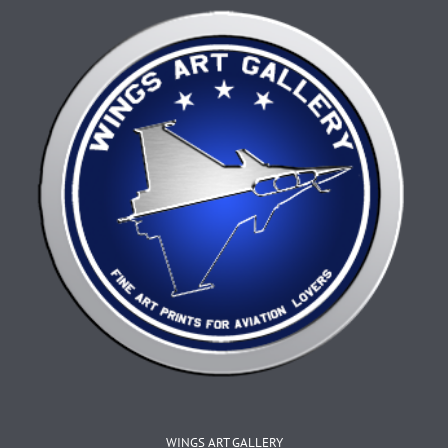
choisies
sur
la
page
du
produit
WINGS ART GALLERY