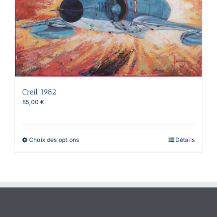
Creil 1982
85,00
€
Ce
Choix des options
Détails
produit
a
plusieurs
variations.
Les
options
peuvent
être